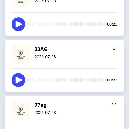
2026-07-28
00:23
33AG
2026-07-28
00:23
77ag
2026-07-28