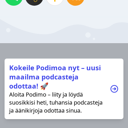
Kokeile Podimoa nyt – uusi
maailma podcasteja
odottaa! 🚀
Aloita Podimo – liity ja löydä
suosikkisi heti, tuhansia podcasteja
ja äänikirjoja odottaa sinua.