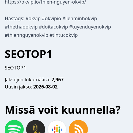
https://okvip.io/thien-nguyen-okvip/
Hastags: #okvip #okvipio #lienminhokvip
#thethaookvip #doitacokvip #tuyenduyenokvip
#thiennguyenokvip #tintucokvip
SEOTOP1
SEOTOP1
Jaksojen lukumäärä:
2,967
Uusin jakso:
2026-08-02
Missä voit kuunnella?