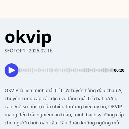
okvip
SEOTOP1 · 2026-02-16
00:20
OKVIP
là liên minh giải trí trực tuyến hàng đầu châu Á,
chuyên cung cấp các dịch vụ tảng giải trí chất lượng
cao. Với sự hội tụ của nhiều thương hiệu uy tín, OKVIP
mang đến trải nghiệm an toàn, minh bạch và đẳng cấp
cho người chơi toàn cầu. Tập đoàn không ngừng mở