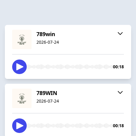
789win
2026-07-24
00:18
789WIN
2026-07-24
00:18