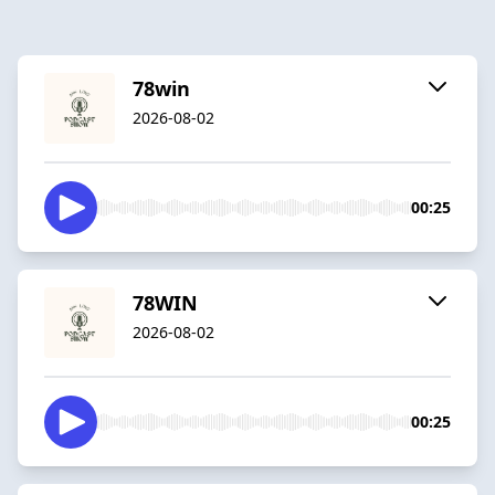
78win
2026-08-02
00:25
78WIN
2026-08-02
00:25