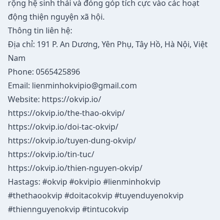
rộng hệ sinh thái và đóng góp tích cực vào các hoạt
động thiện nguyện xã hội.
Thông tin liên hệ:
Địa chỉ: 191 P. An Dương, Yên Phụ, Tây Hồ, Hà Nội, Việt
Nam
Phone: 0565425896
Email:
lienminhokvipio@gmail.com
Website:
⁠https://okvip.io/⁠
⁠https://okvip.io/the-thao-okvip/⁠
⁠https://okvip.io/doi-tac-okvip/⁠
⁠https://okvip.io/tuyen-dung-okvip/⁠
⁠https://okvip.io/tin-tuc/⁠
⁠https://okvip.io/thien-nguyen-okvip/⁠
Hastags: #okvip #okvipio #lienminhokvip
#thethaookvip #doitacokvip #tuyenduyenokvip
#thiennguyenokvip #tintucokvip