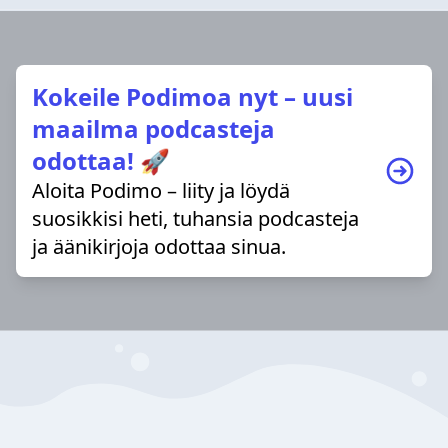
Kokeile Podimoa nyt – uusi
maailma podcasteja
odottaa! 🚀
Aloita Podimo – liity ja löydä
suosikkisi heti, tuhansia podcasteja
ja äänikirjoja odottaa sinua.