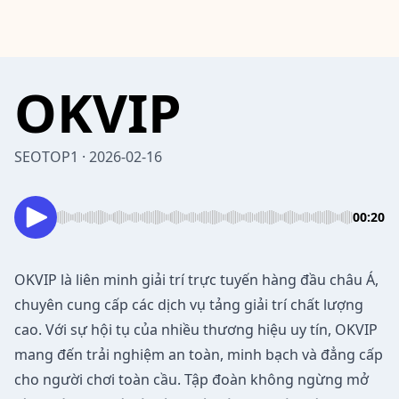
OKVIP
SEOTOP1 · 2026-02-16
00:20
OKVIP⁠
là liên minh giải trí trực tuyến hàng đầu châu Á,
chuyên cung cấp các dịch vụ tảng giải trí chất lượng
cao. Với sự hội tụ của nhiều thương hiệu uy tín, OKVIP
mang đến trải nghiệm an toàn, minh bạch và đẳng cấp
cho người chơi toàn cầu. Tập đoàn không ngừng mở