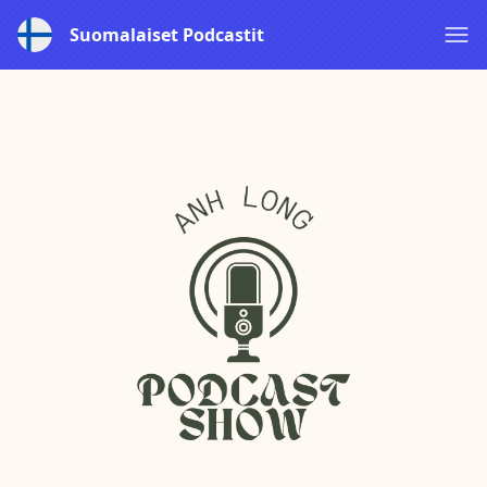
Suomalaiset Podcastit