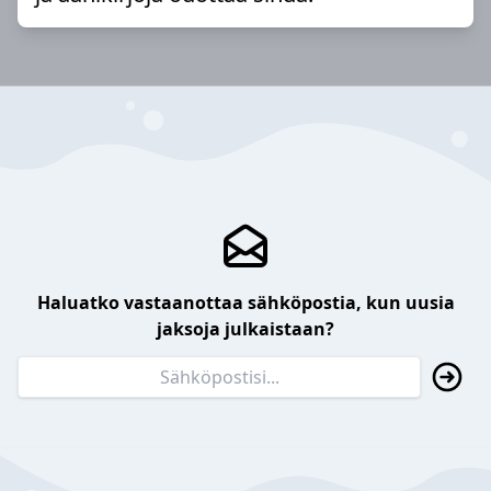
Haluatko vastaanottaa sähköpostia, kun uusia
jaksoja julkaistaan?