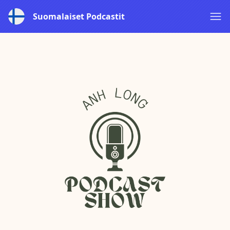
Suomalaiset Podcastit