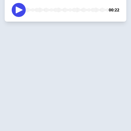
00:22