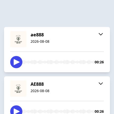
ae888
2026-08-08
00:26
AE888
2026-08-08
00:26