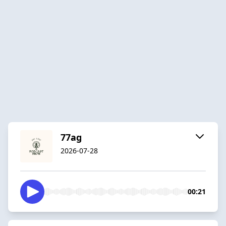
77ag
2026-07-28
00:21