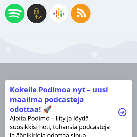
Kokeile Podimoa nyt – uusi
maailma podcasteja
odottaa! 🚀
Aloita Podimo – liity ja löydä
suosikkisi heti, tuhansia podcasteja
ja äänikirjoja odottaa sinua.