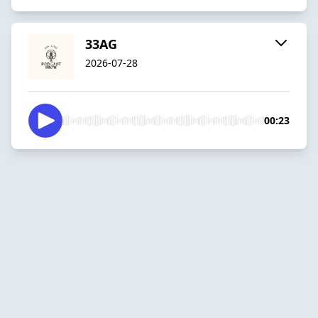
33AG
2026-07-28
00:23