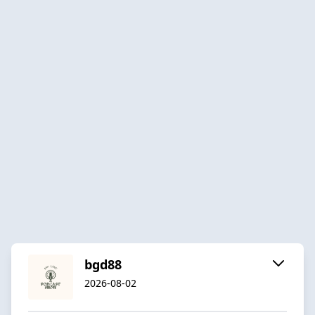
bgd88
2026-08-02