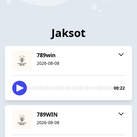
Jaksot
789win
2026-08-08
00:22
789WIN
2026-08-08