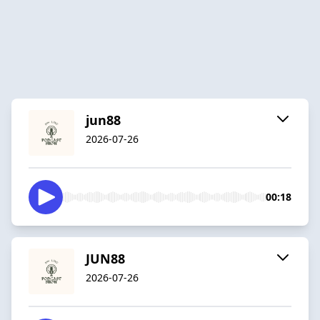
jun88
2026-07-26
00:18
JUN88
2026-07-26