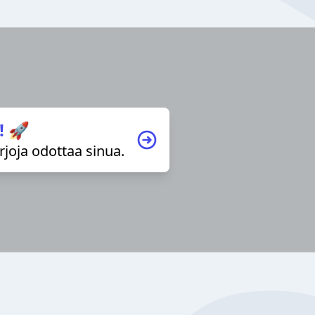
! 🚀
irjoja odottaa sinua.