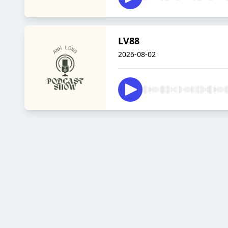
LV88
2026-08-02