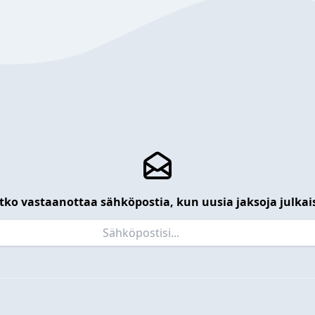
tko vastaanottaa sähköpostia, kun uusia jaksoja julkai