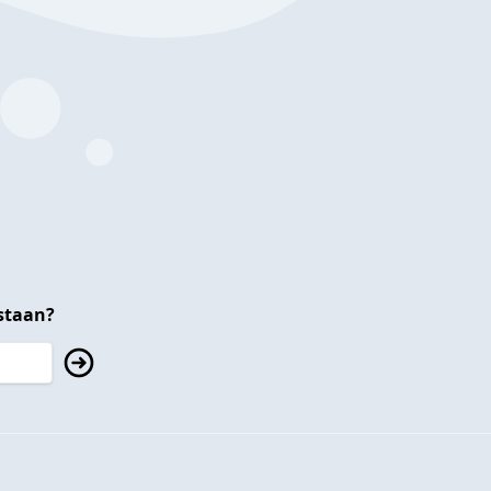
staan?