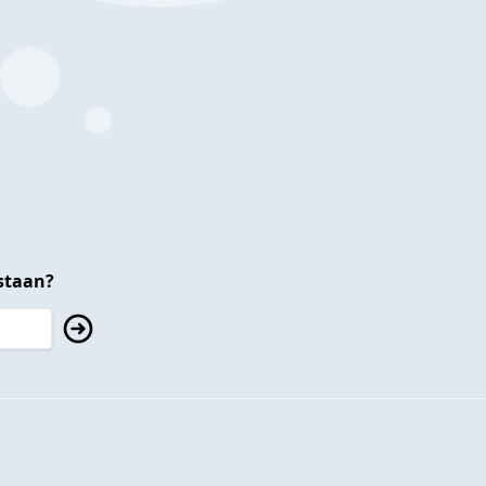
staan?