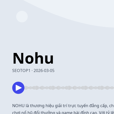
Nohu
SEOTOP1 · 2026-03-05
⁠NOHU⁠
là thương hiệu giải trí trực tuyến đẳng cấp, c
chơi nổ hũ đổi thưởng và game bài đỉnh cao. Với tỷ l