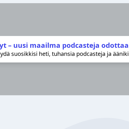
yt – uusi maailma podcasteja odottaa
löydä suosikkisi heti, tuhansia podcasteja ja äänik