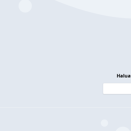
Halua