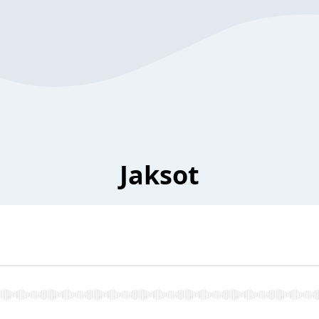
Jaksot