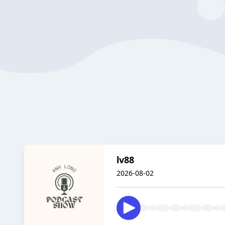
lv88
2026-08-02