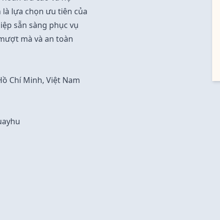
 là lựa chọn ưu tiên của
hiệp sẵn sàng phục vụ
 mượt mà và an toàn
Hồ Chí Minh, Việt Nam
uayhu