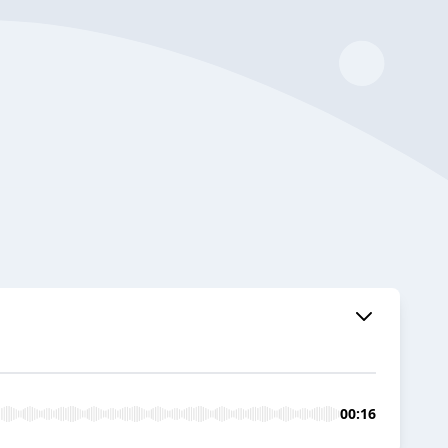
00:16