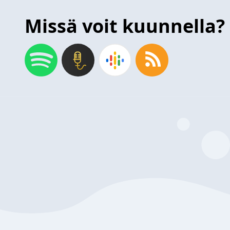
Missä voit kuunnella?