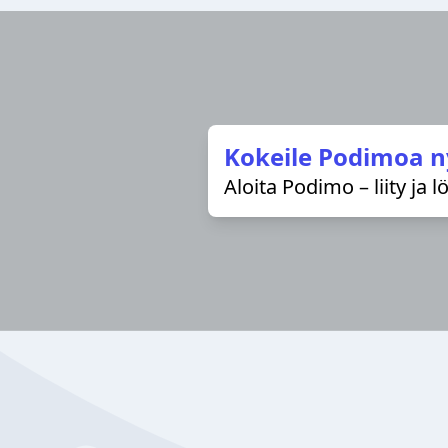
Kokeile Podimoa n
Aloita Podimo – liity ja 