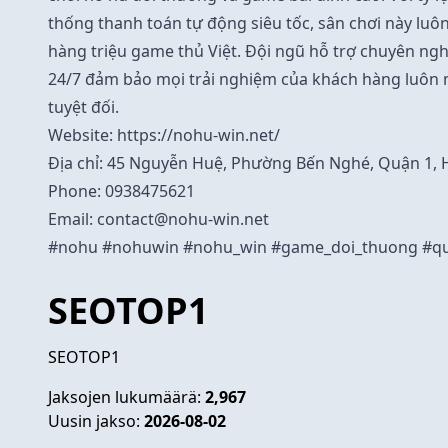
thống thanh toán tự động siêu tốc, sân chơi này luôn
hàng triệu game thủ Việt. Đội ngũ hỗ trợ chuyên ng
24/7 đảm bảo mọi trải nghiệm của khách hàng luôn
tuyệt đối.
Website:
⁠https://nohu-win.net/⁠
Địa chỉ: 45 Nguyễn Huệ, Phường Bến Nghé, Quận 1, 
Phone: 0938475621
Email:
contact@nohu-win.net
#nohu #nohuwin #nohu_win #game_doi_thuong #q
SEOTOP1
SEOTOP1
Jaksojen lukumäärä:
2,967
Uusin jakso:
2026-08-02