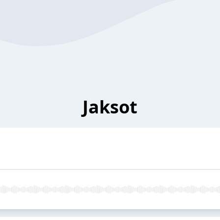
Jaksot