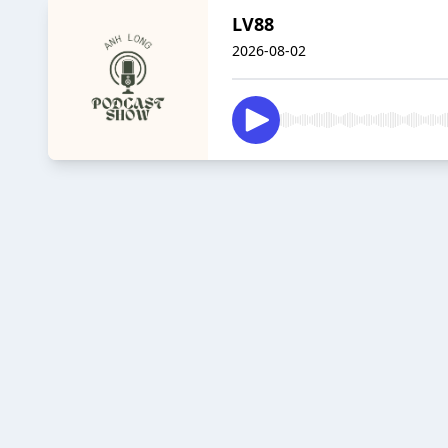
LV88
2026-08-02