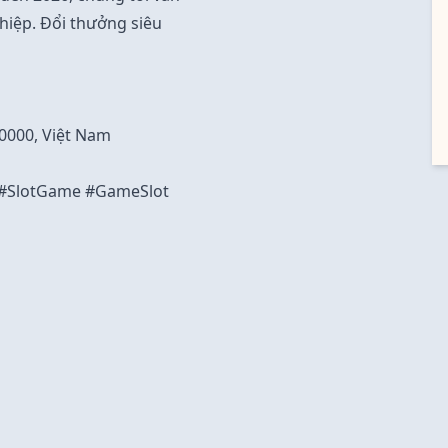
hiệp. Đổi thưởng siêu
70000, Việt Nam
#SlotGame #GameSlot