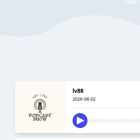
lv88
2026-08-02