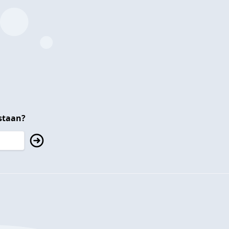
staan?