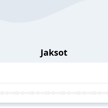
Jaksot