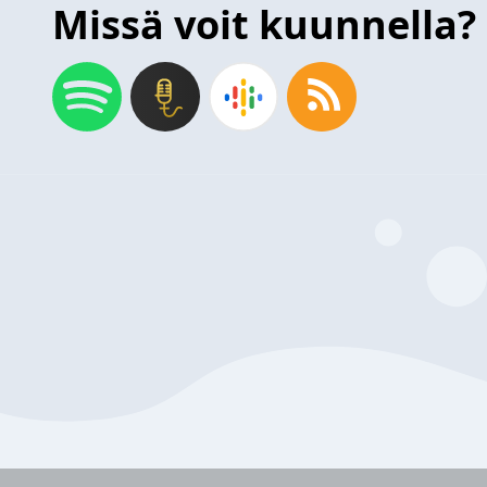
Missä voit kuunnella?