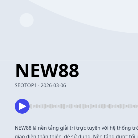
NEW88
SEOTOP1 · 2026-03-06
NEW88
là nền tảng giải trí trực tuyến với hệ thống 
giao diện thân thiện, dễ sử dụng. Nền tảng được tối