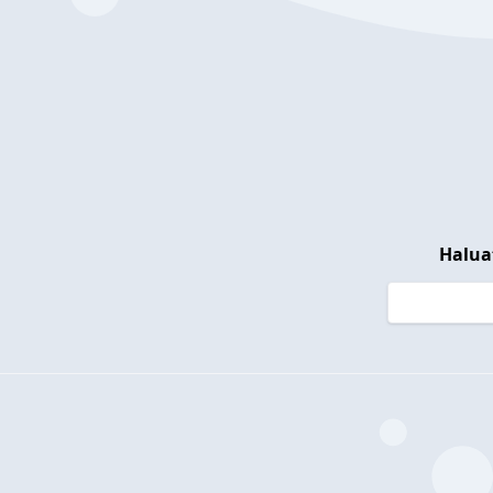
Halua