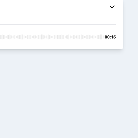
00:16