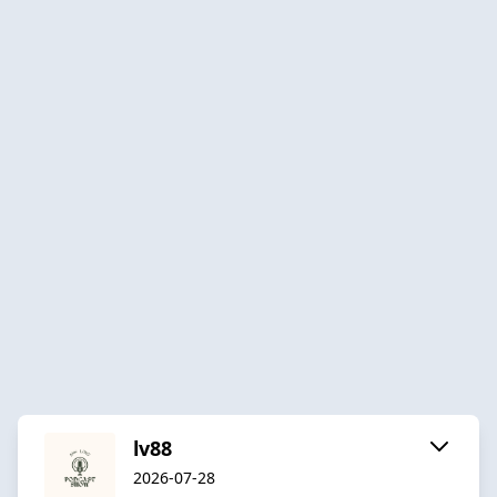
lv88
2026-07-28