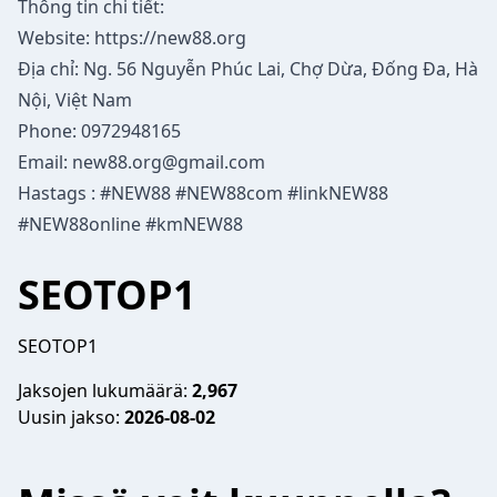
Thông tin chi tiết:
Website:
⁠https://new88.org⁠
Địa chỉ: Ng. 56 Nguyễn Phúc Lai, Chợ Dừa, Đống Đa, Hà
Nội, Việt Nam
Phone: 0972948165
Email:
new88.org@gmail.com
Hastags : #NEW88 #NEW88com #linkNEW88
#NEW88online #kmNEW88
SEOTOP1
SEOTOP1
Jaksojen lukumäärä:
2,967
Uusin jakso:
2026-08-02