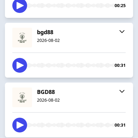
00:25
bgd88
2026-08-02
00:31
BGD88
2026-08-02
00:31