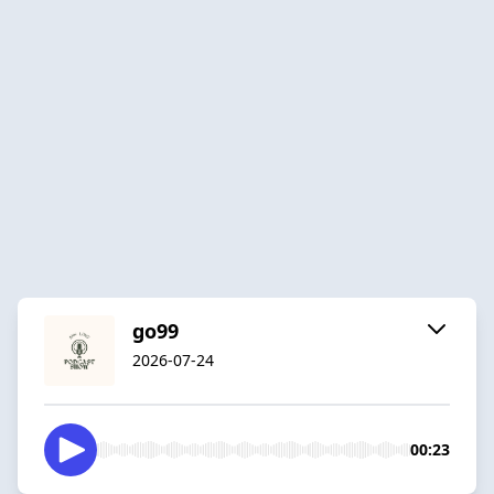
go99
2026-07-24
00:23