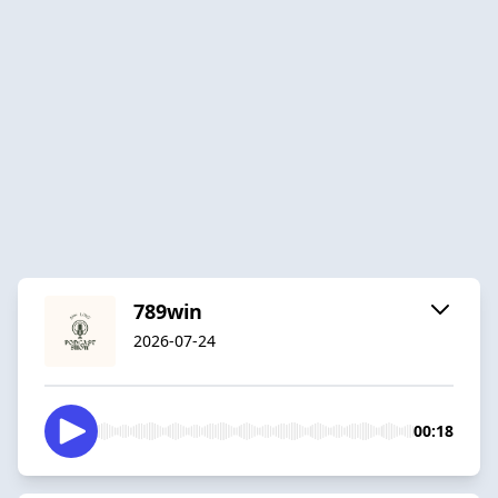
789win
2026-07-24
00:18