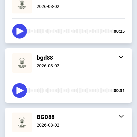
2026-08-02
00:25
bgd88
2026-08-02
00:31
BGD88
2026-08-02