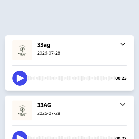
33ag
2026-07-28
00:23
33AG
2026-07-28
00:23