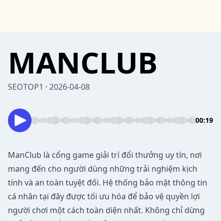
MANCLUB
SEOTOP1 · 2026-04-08
00:19
ManClub
là cổng game giải trí đổi thưởng uy tín, nơi
mang đến cho người dùng những trải nghiệm kịch
tính và an toàn tuyệt đối. Hệ thống bảo mật thông tin
cá nhân tại đây được tối ưu hóa để bảo vệ quyền lợi
người chơi một cách toàn diện nhất. Không chỉ dừng