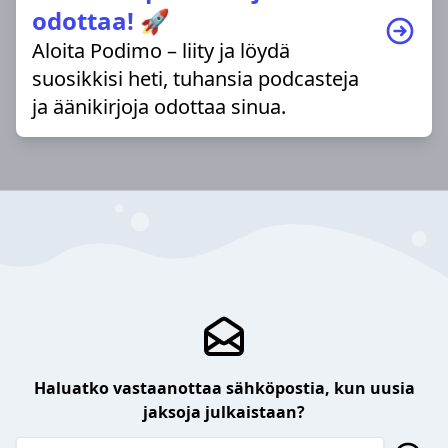
odottaa! 🚀
Aloita Podimo – liity ja löydä
suosikkisi heti, tuhansia podcasteja
ja äänikirjoja odottaa sinua.
Haluatko vastaanottaa sähköpostia, kun uusia
jaksoja julkaistaan?