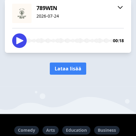
789WIN
2026-07-24
00:18
Lataa lisää
Comedy
Arts
Education
Business