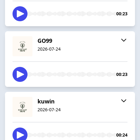
00:23
GO99
2026-07-24
00:23
kuwin
2026-07-24
00:24