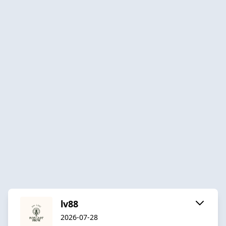
lv88
2026-07-28