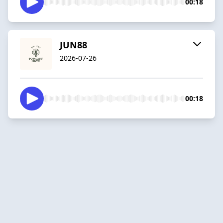
00:18
JUN88
2026-07-26
00:18