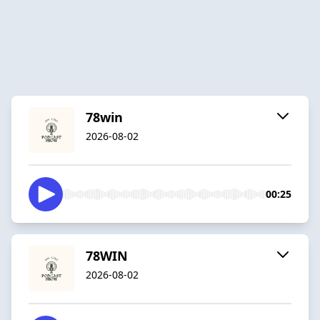
78win
2026-08-02
00:25
78WIN
2026-08-02