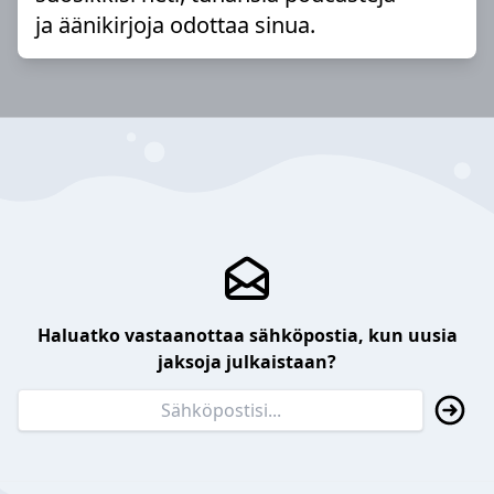
ja äänikirjoja odottaa sinua.
Haluatko vastaanottaa sähköpostia, kun uusia
jaksoja julkaistaan?