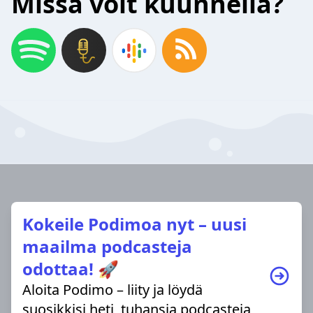
Missä voit kuunnella?
Kokeile Podimoa nyt – uusi
maailma podcasteja
odottaa! 🚀
Aloita Podimo – liity ja löydä
suosikkisi heti, tuhansia podcasteja