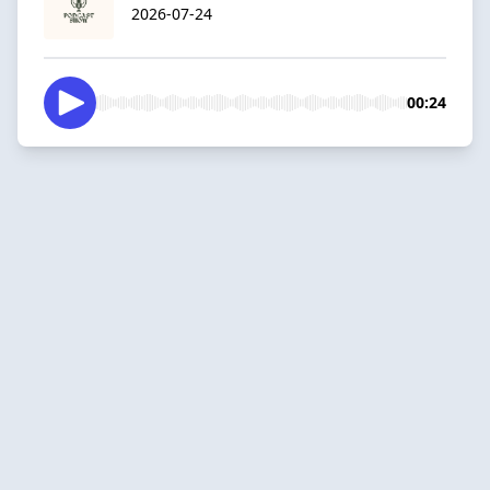
2026-07-24
00:24