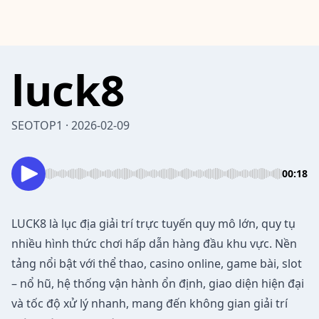
luck8
SEOTOP1 · 2026-02-09
00:18
LUCK8
là lục địa giải trí trực tuyến quy mô lớn, quy tụ
nhiều hình thức chơi hấp dẫn hàng đầu khu vực. Nền
tảng nổi bật với thể thao, casino online, game bài, slot
– nổ hũ, hệ thống vận hành ổn định, giao diện hiện đại
và tốc độ xử lý nhanh, mang đến không gian giải trí