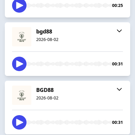
00:25
bgd88
2026-08-02
00:31
BGD88
2026-08-02
00:31