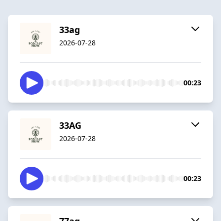
33ag
2026-07-28
00:23
33AG
2026-07-28
00:23
77ag