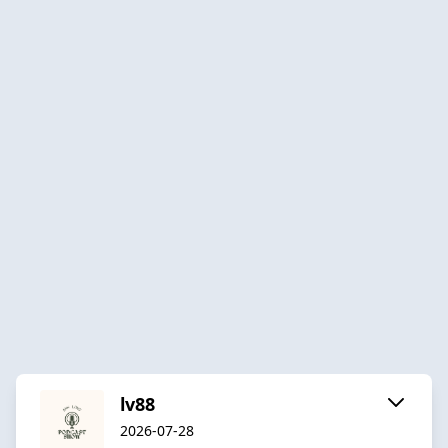
lv88
2026-07-28