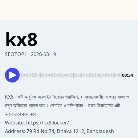
kx8
SEOTOP1 · 2026-03-19
00:34
KX8
একটি আধুনিক অনলাইন বিনোদন প্ল্যাটফর্ম, যা ব্যবহারকারীদের জন্য সহজ ও
মসৃণ অভিজ্ঞতা প্রদান করে। মোবাইল ও কম্পিউটার—উভয় ডিভাইসেই এটি
ভালোভাবে কাজ করে।
Website:
https://kx8.locker/
Address: 79 Rd No 74, Dhaka 1212, Bangladesh