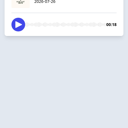
2026-07-26
00:18