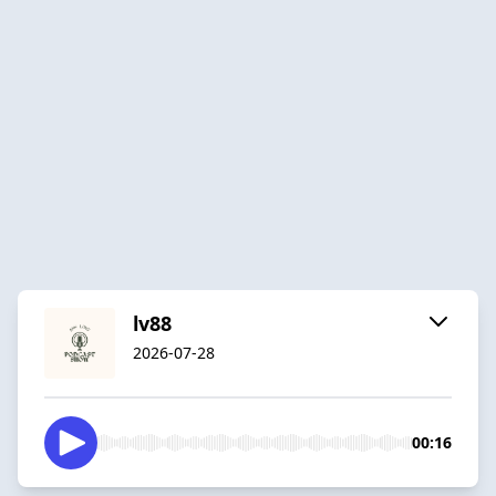
lv88
2026-07-28
00:16