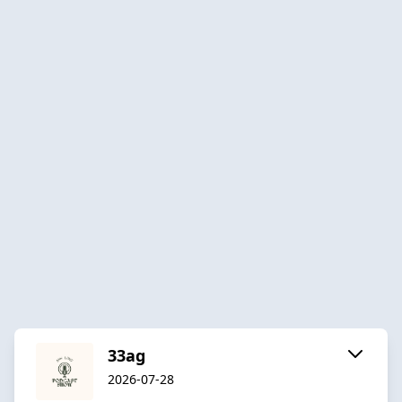
33ag
2026-07-28