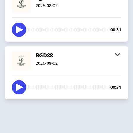
2026-08-02
00:31
BGD88
2026-08-02
00:31