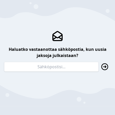
Haluatko vastaanottaa sähköpostia, kun uusia
jaksoja julkaistaan?