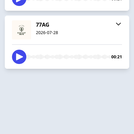
77AG
2026-07-28
00:21