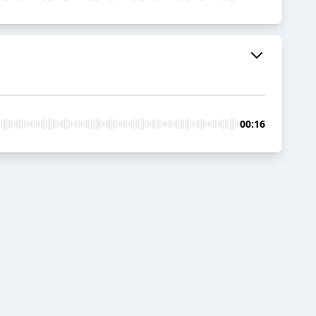
00:16