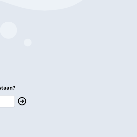
staan?