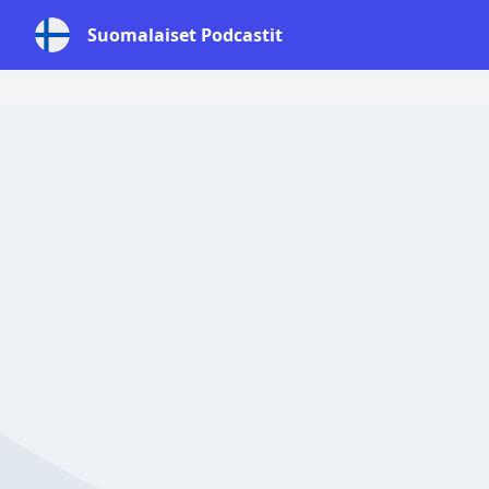
Suomalaiset Podcastit