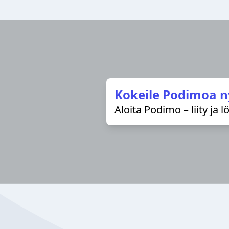
Kokeile Podimoa n
Aloita Podimo – liity ja 