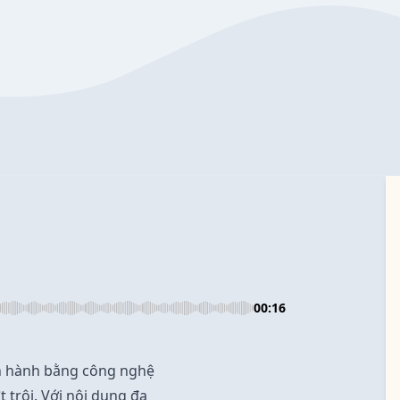
00:16
vận hành bằng công nghệ
 trội. Với nội dung đa