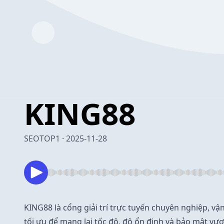
KING88
SEOTOP1 · 2025-11-28
KING88
là cổng giải trí trực tuyến chuyên nghiệp, 
tối ưu để mang lại tốc độ, độ ổn định và bảo mật vượt