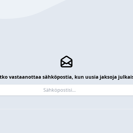
tko vastaanottaa sähköpostia, kun uusia jaksoja julkai