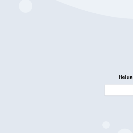
Halua