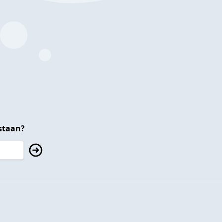
staan?