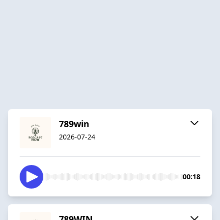
789win
2026-07-24
00:18
789WIN