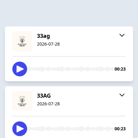
33ag
2026-07-28
00:23
33AG
2026-07-28
00:23