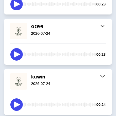
00:23
GO99
2026-07-24
00:23
kuwin
2026-07-24
00:24