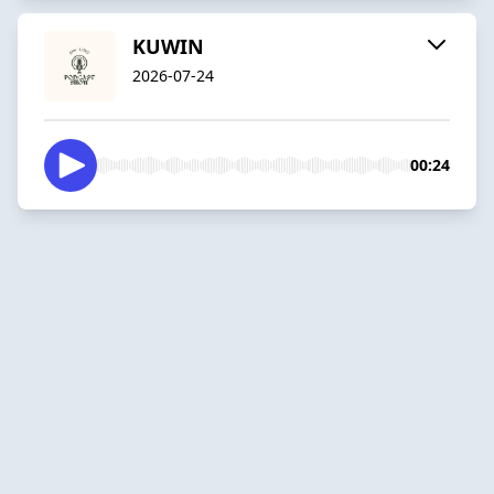
KUWIN
2026-07-24
00:24