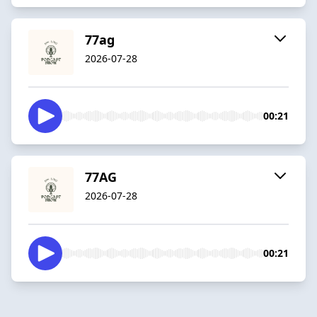
77ag
2026-07-28
00:21
77AG
2026-07-28
00:21