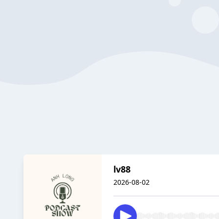
lv88
2026-08-02