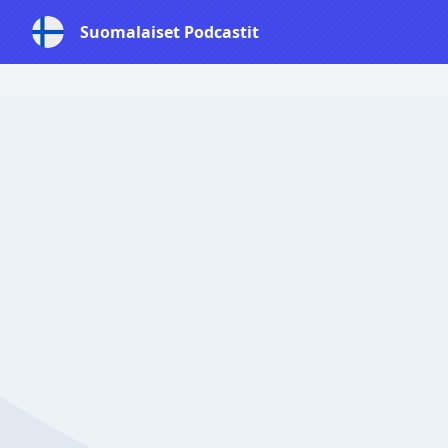
Suomalaiset Podcastit