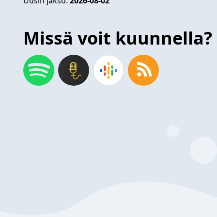
Uusin jakso:
2026-08-02
Missä voit kuunnella?