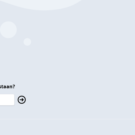
staan?