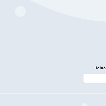
Halua