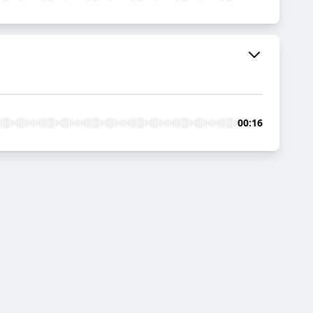
00:16