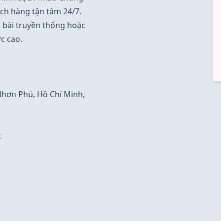
ách hàng tận tâm 24/7.
h bài truyền thống hoặc
c cao.
Nhơn Phú, Hồ Chí Minh,
k