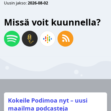
Uusin jakso:
2026-08-02
Missä voit kuunnella?
Kokeile Podimoa nyt – uusi
maailma podcasteja