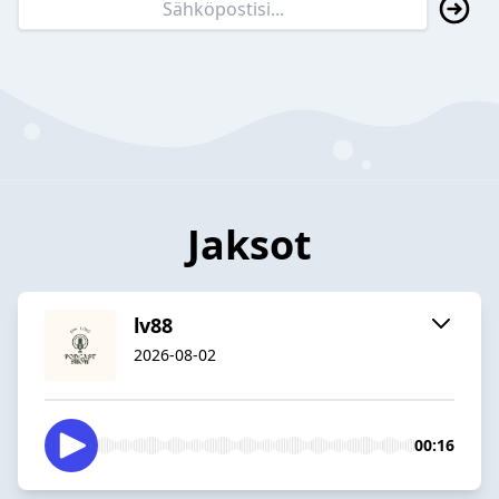
Jaksot
lv88
2026-08-02
00:16