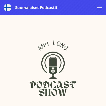
Suomalaiset Podcastit