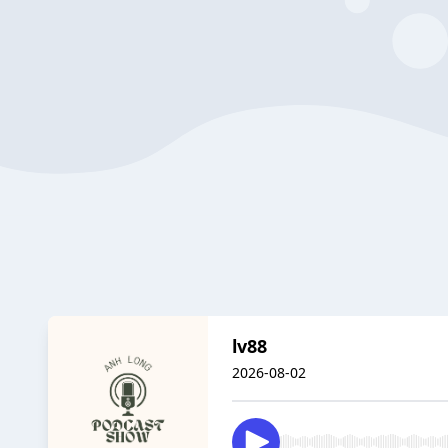
lv88
2026-08-02