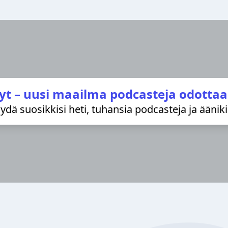
yt – uusi maailma podcasteja odottaa
löydä suosikkisi heti, tuhansia podcasteja ja äänik