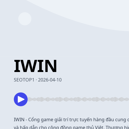
IWIN
SEOTOP1 · 2026-04-10
IWIN
- Cổng game giải trí trực tuyến hàng đầu cung 
và hấp dẫn cho cộng đồng game thủ Việt. Thương hi