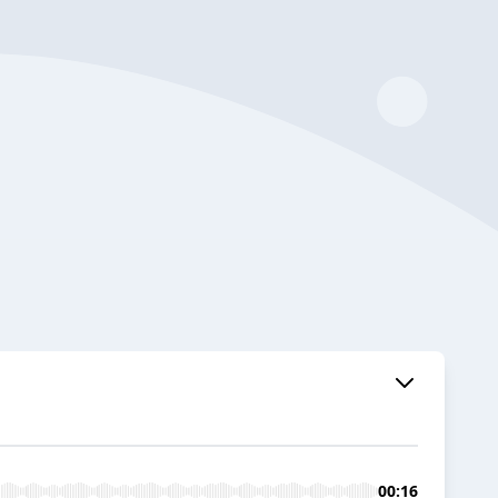
00:16