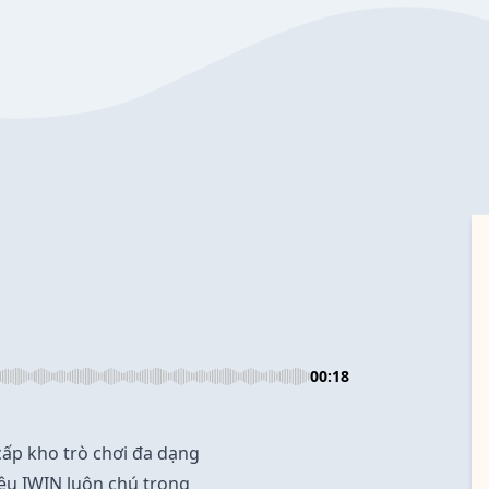
00:18
cấp kho trò chơi đa dạng
ệu IWIN luôn chú trọng