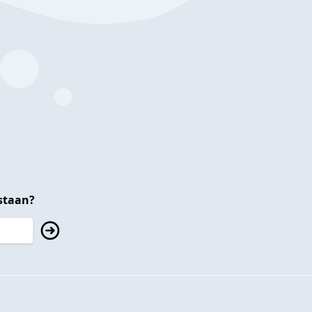
staan?