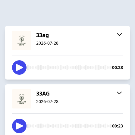
33ag
2026-07-28
00:23
33AG
2026-07-28
00:23