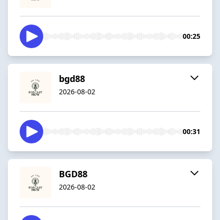
00:25
bgd88
2026-08-02
00:31
BGD88
2026-08-02