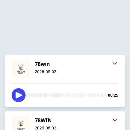
78win
2026-08-02
00:25
78WIN
2026-08-02