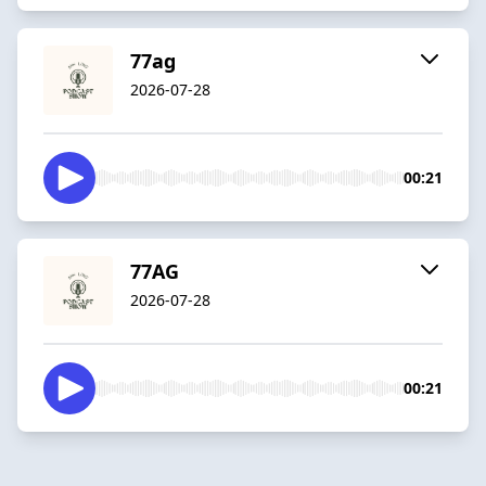
77ag
2026-07-28
00:21
77AG
2026-07-28
00:21