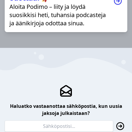
Aloita Podimo – liity ja löydä
suosikkisi heti, tuhansia podcasteja
ja äänikirjoja odottaa sinua.
Haluatko vastaanottaa sähköpostia, kun uusia
jaksoja julkaistaan?