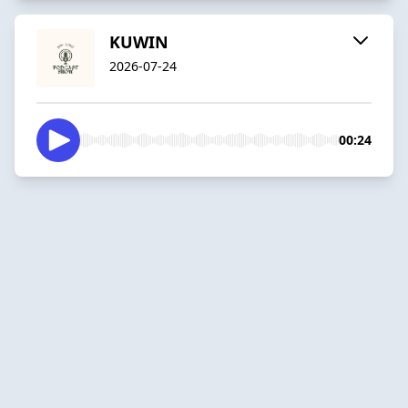
KUWIN
2026-07-24
00:24