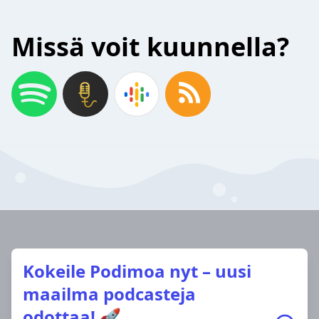
Missä voit kuunnella?
Kokeile Podimoa nyt – uusi
maailma podcasteja
odottaa! 🚀