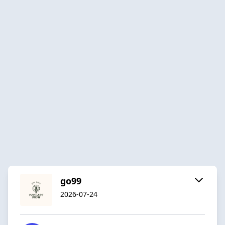
go99
2026-07-24