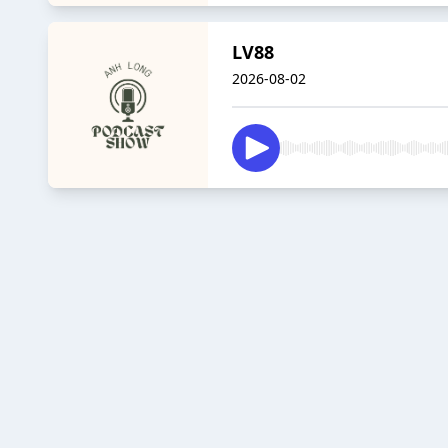
LV88
2026-08-02