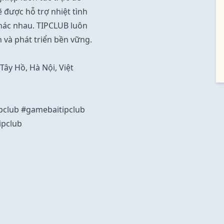
ẽ được hỗ trợ nhiệt tình
hác nhau. TIPCLUB luôn
và phát triển bền vững.
ây Hồ, Hà Nội, Việt
tipclub #gamebaitipclub
ipclub