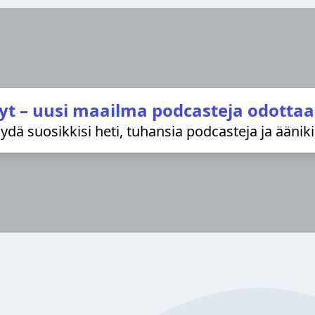
yt – uusi maailma podcasteja odottaa
löydä suosikkisi heti, tuhansia podcasteja ja äänik