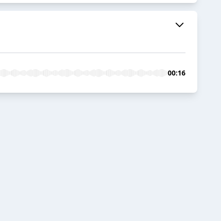
00:16