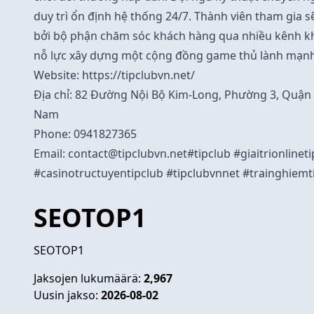
duy trì ổn định hệ thống 24/7. Thành viên tham gia s
bởi bộ phận chăm sóc khách hàng qua nhiều kênh k
nỗ lực xây dựng một cộng đồng game thủ lành mạnh 
Website:
⁠https://tipclubvn.net/⁠
Địa chỉ: 82 Đường Nội Bộ Kim-Long, Phường 3, Quận T
Nam
Phone: 0941827365
Email:
contact@tipclubvn.net
#tipclub #giaitrionline
#casinotructuyentipclub #tipclubvnnet #trainghiemt
SEOTOP1
SEOTOP1
Jaksojen lukumäärä:
2,967
Uusin jakso:
2026-08-02