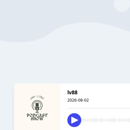
lv88
2026-08-02