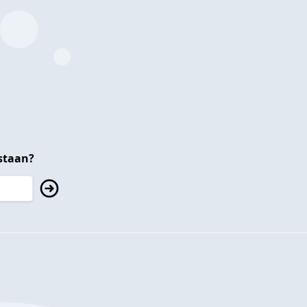
staan?