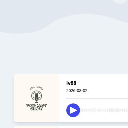
lv88
2026-08-02