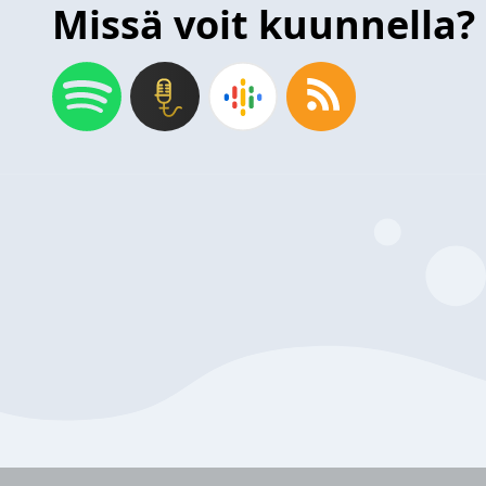
Missä voit kuunnella?