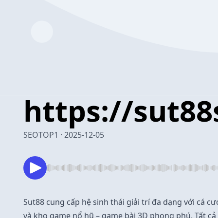
https://sut8
SEOTOP1 · 2025-12-05
Sut88
cung cấp hệ sinh thái giải trí đa dạng với cá cư
và kho game nổ hũ – game bài 3D phong phú. Tất cả