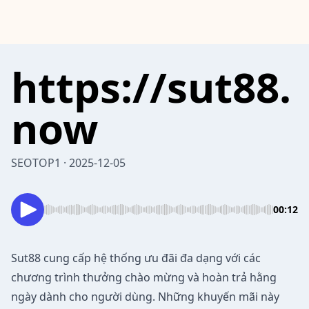
https://sut88.
now⁠
SEOTOP1 · 2025-12-05
00:12
Sut88
cung cấp hệ thống ưu đãi đa dạng với các
chương trình thưởng chào mừng và hoàn trả hằng
ngày dành cho người dùng. Những khuyến mãi này