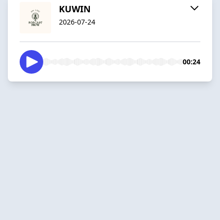
KUWIN
2026-07-24
00:24