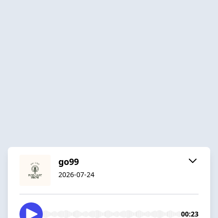
go99
2026-07-24
00:23