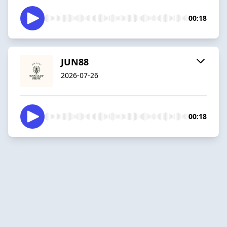
00:18
JUN88
2026-07-26
00:18