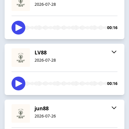
2026-07-28
00:16
LV88
2026-07-28
00:16
jun88
2026-07-26