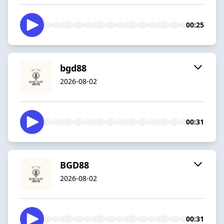
00:25
bgd88
2026-08-02
00:31
BGD88
2026-08-02
00:31