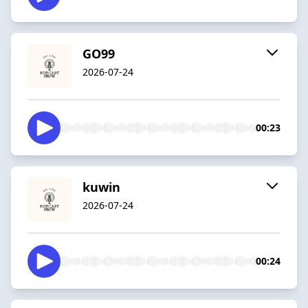
GO99
2026-07-24
00:23
kuwin
2026-07-24
00:24