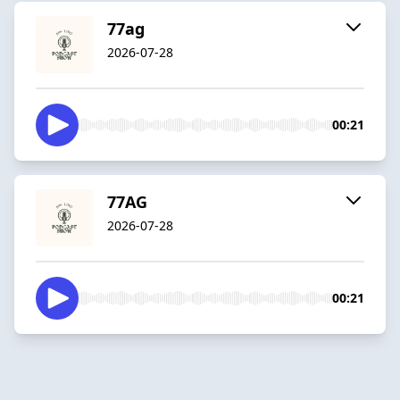
77ag
2026-07-28
00:21
77AG
2026-07-28
00:21