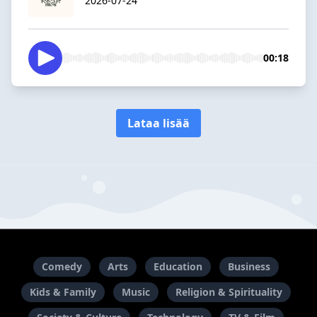
2026-07-24
00:18
Lataa lisää
Comedy
Arts
Education
Business
Kids & Family
Music
Religion & Spirituality