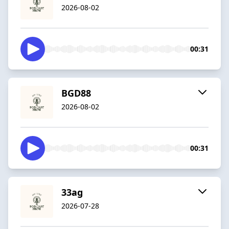
2026-08-02
00:31
BGD88
2026-08-02
00:31
33ag
2026-07-28