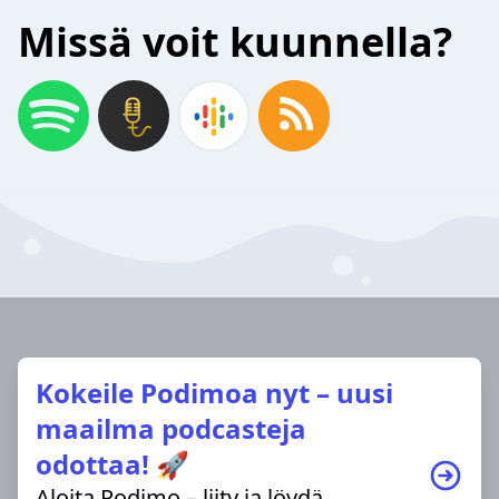
Missä voit kuunnella?
Kokeile Podimoa nyt – uusi
maailma podcasteja
odottaa! 🚀
Aloita Podimo – liity ja löydä