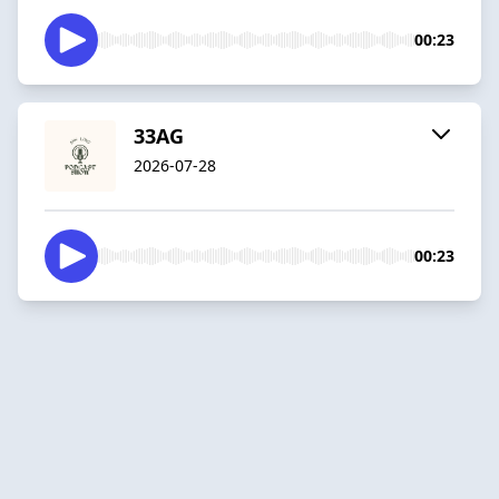
00:23
33AG
2026-07-28
00:23