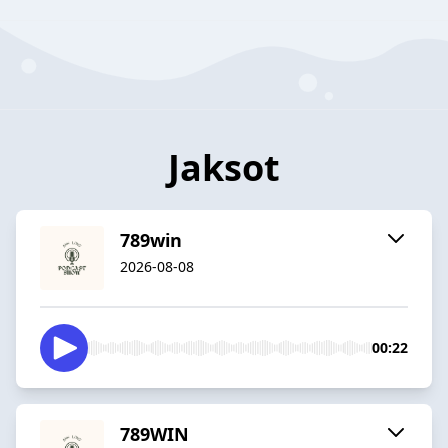
Jaksot
789win
2026-08-08
00:22
789WIN