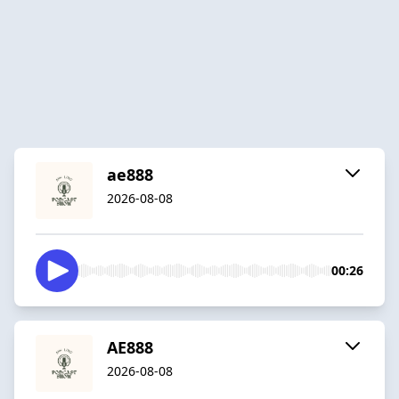
ae888
2026-08-08
00:26
AE888
2026-08-08