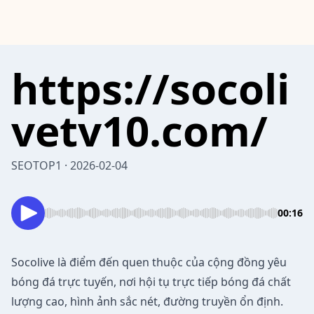
https://socoli
vetv10.com/
SEOTOP1 · 2026-02-04
00:16
Socolive
là điểm đến quen thuộc của cộng đồng yêu
bóng đá trực tuyến, nơi hội tụ trực tiếp bóng đá chất
lượng cao, hình ảnh sắc nét, đường truyền ổn định.