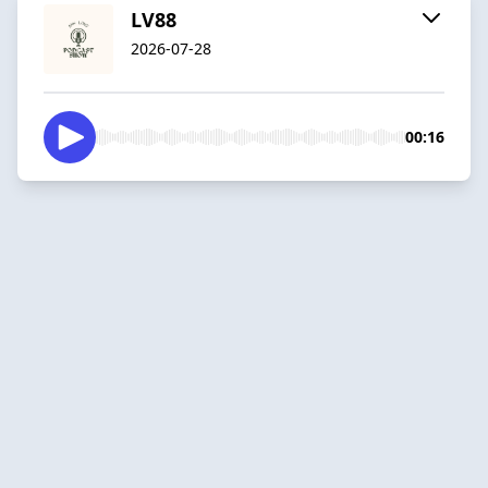
LV88
2026-07-28
00:16