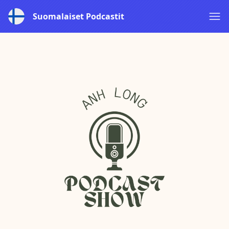
Suomalaiset Podcastit