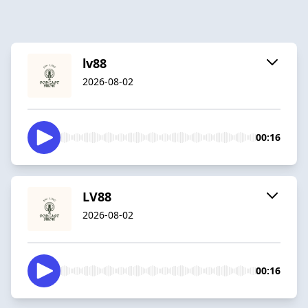
lv88
2026-08-02
00:16
LV88
2026-08-02
00:16