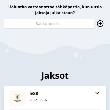
Haluatko vastaanottaa sähköpostia, kun uusia
jaksoja julkaistaan?
Jaksot
lv88
2026-08-02