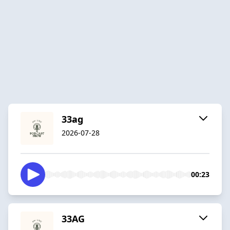
33ag
2026-07-28
00:23
33AG