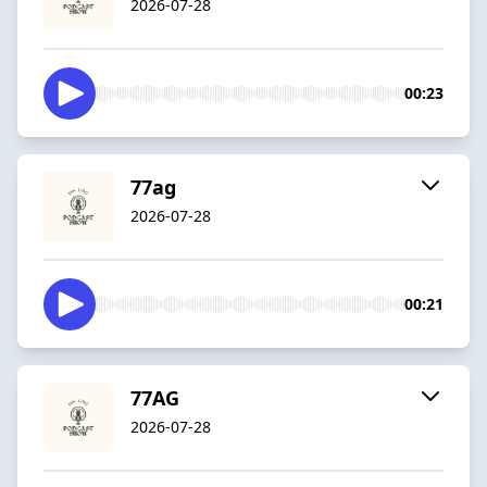
2026-07-28
00:23
77ag
2026-07-28
00:21
77AG
2026-07-28