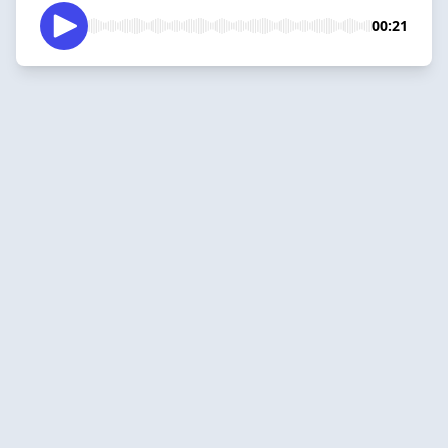
00:21