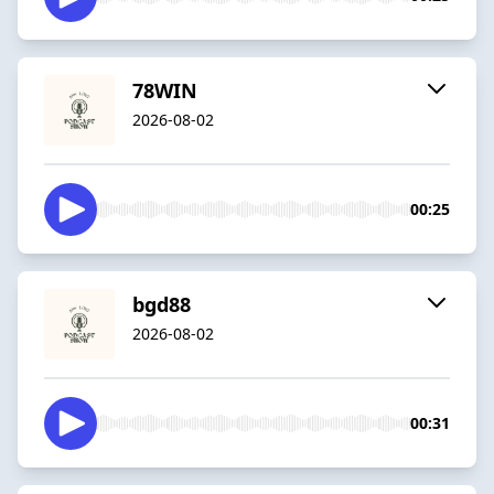
78WIN
2026-08-02
00:25
bgd88
2026-08-02
00:31