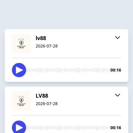
lv88
2026-07-28
00:16
LV88
2026-07-28
00:16