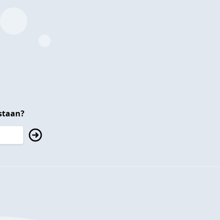
staan?