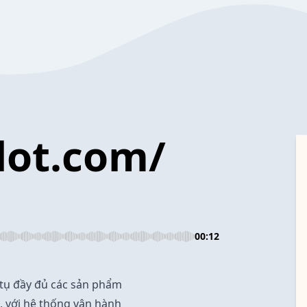
lot.com/
00:12
i tụ đầy đủ các sản phẩm
à, với hệ thống vận hành