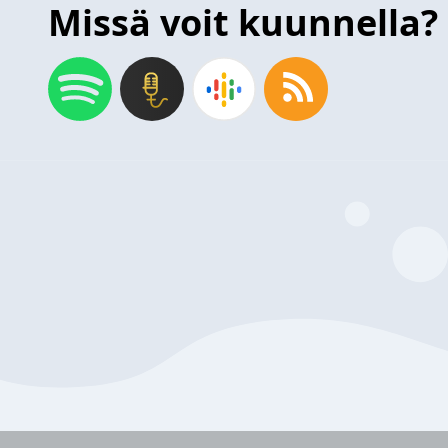
Missä voit kuunnella?