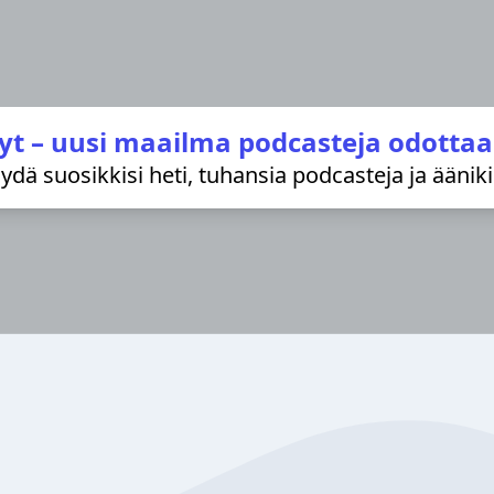
yt – uusi maailma podcasteja odottaa
löydä suosikkisi heti, tuhansia podcasteja ja äänik