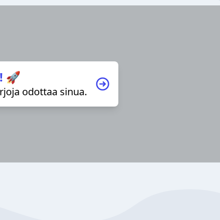
! 🚀
irjoja odottaa sinua.