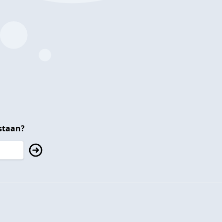
staan?