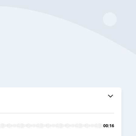
00:16