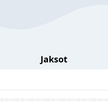
Jaksot