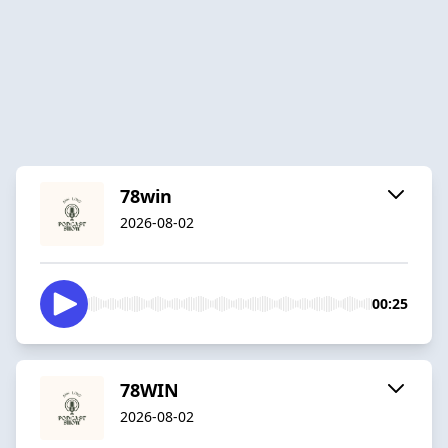
78win
2026-08-02
00:25
78WIN
2026-08-02