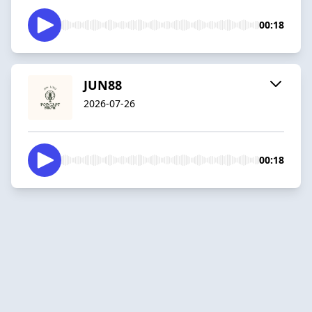
00:18
JUN88
2026-07-26
00:18