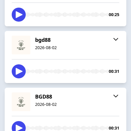
00:25
bgd88
2026-08-02
00:31
BGD88
2026-08-02
00:31