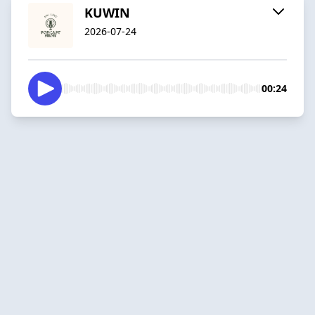
KUWIN
2026-07-24
00:24