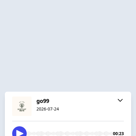
go99
2026-07-24
00:23