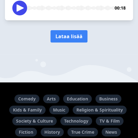
00:18
Lataa lisää
Comedy
Arts
Education
Business
Kids & Family
Music
Religion & Spirituality
Society & Culture
Technology
TV & Film
Fiction
History
True Crime
News