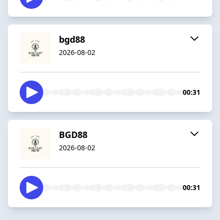
bgd88
2026-08-02
00:31
BGD88
2026-08-02
00:31