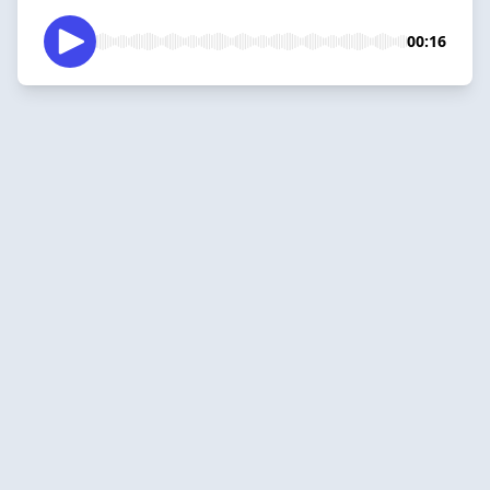
00:16