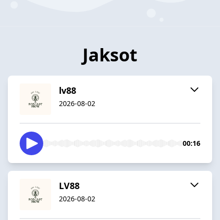
Jaksot
lv88
2026-08-02
00:16
LV88
2026-08-02