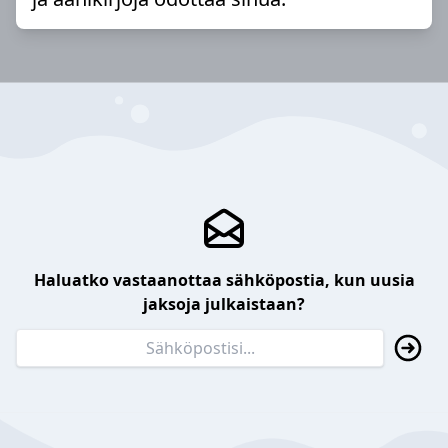
Haluatko vastaanottaa sähköpostia, kun uusia
jaksoja julkaistaan?