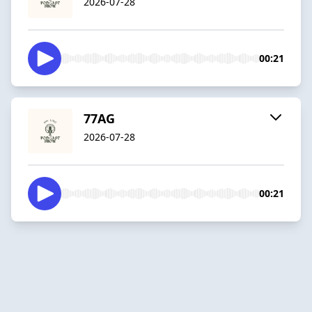
2026-07-28
00:21
77AG
2026-07-28
00:21