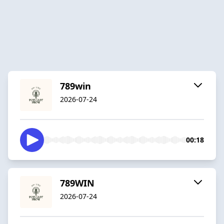
789win
2026-07-24
00:18
789WIN
2026-07-24