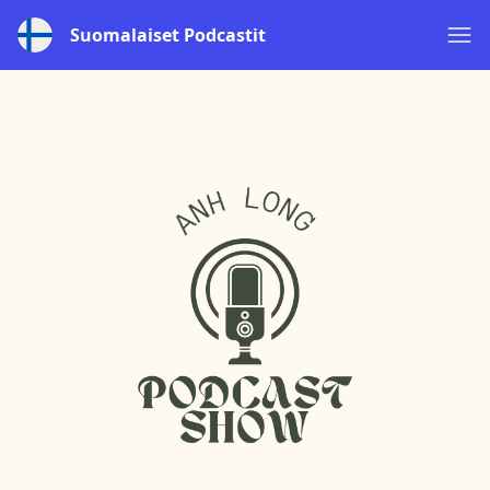
Suomalaiset Podcastit