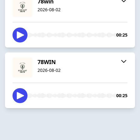
78win
2026-08-02
00:25
78WIN
2026-08-02
00:25