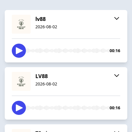
lv88
2026-08-02
00:16
LV88
2026-08-02
00:16