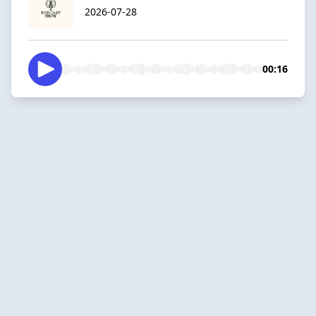
2026-07-28
00:16