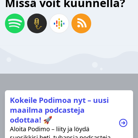
Missä voit kuunnella?
Kokeile Podimoa nyt – uusi
maailma podcasteja
odottaa! 🚀
Aloita Podimo – liity ja löydä
suosikkisi heti, tuhansia podcasteja