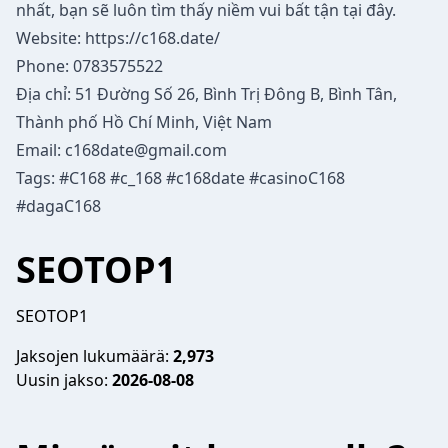
nhất, bạn sẽ luôn tìm thấy niềm vui bất tận tại đây.
Website:
https://c168.date/
Phone: 0783575522
Địa chỉ: 51 Đường Số 26, Bình Trị Đông B, Bình Tân,
Thành phố Hồ Chí Minh, Việt Nam
Email:
c168date@gmail.com
Tags: #C168 #c_168 #c168date #casinoC168
#dagaC168
SEOTOP1
SEOTOP1
Jaksojen lukumäärä:
2,973
Uusin jakso:
2026-08-08