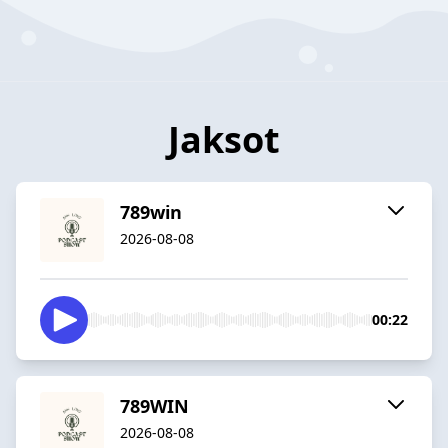
Jaksot
789win
2026-08-08
00:22
789WIN
2026-08-08