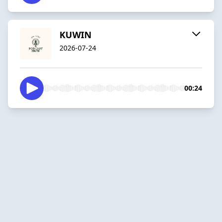
KUWIN
2026-07-24
00:24