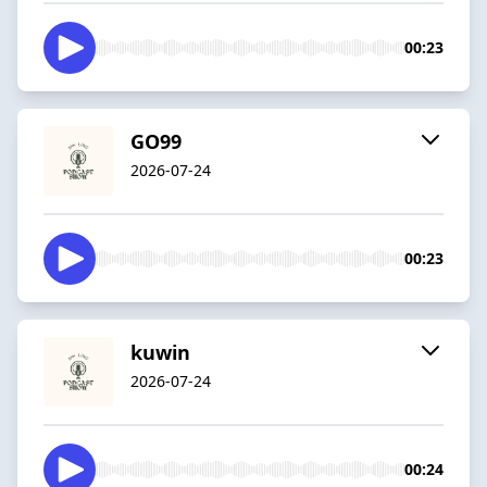
00:23
GO99
2026-07-24
00:23
kuwin
2026-07-24
00:24