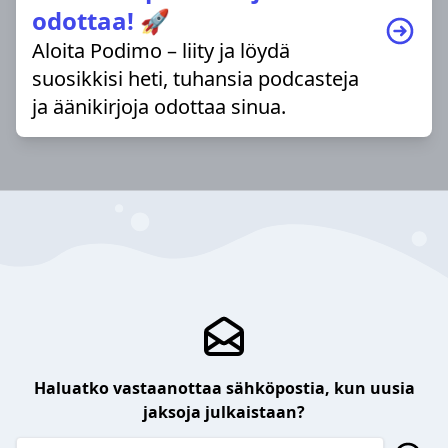
odottaa! 🚀
Aloita Podimo – liity ja löydä
suosikkisi heti, tuhansia podcasteja
ja äänikirjoja odottaa sinua.
Haluatko vastaanottaa sähköpostia, kun uusia
jaksoja julkaistaan?