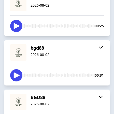
2026-08-02
00:25
bgd88
2026-08-02
00:31
BGD88
2026-08-02