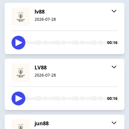
lv88
2026-07-28
00:16
LV88
2026-07-28
00:16
jun88