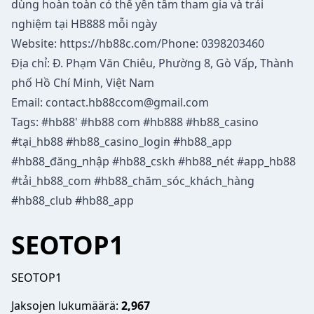
dùng hoàn toàn có thể yên tâm tham gia và trải
nghiệm tại HB888 mỗi ngày
Website:
https://hb88c.com/
Phone: 0398203460
Địa chỉ: Đ. Phạm Văn Chiêu, Phường 8, Gò Vấp, Thành
phố Hồ Chí Minh, Việt Nam
Email:
contact.hb88ccom@gmail.com
Tags: #hb88' #hb88 com #hb888 #hb88_casino
#tại_hb88 #hb88_casino_login #hb88_app
#hb88_đăng_nhập #hb88_cskh #hb88_nét #app_hb88
#tải_hb88_com #hb88_chăm_sóc_khách_hàng
#hb88_club #hb88_app
SEOTOP1
SEOTOP1
Jaksojen lukumäärä:
2,967