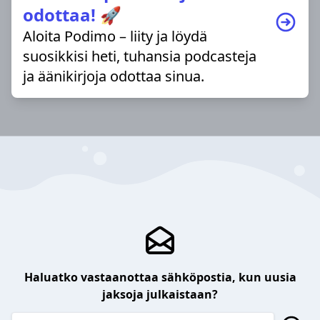
odottaa! 🚀
Aloita Podimo – liity ja löydä
suosikkisi heti, tuhansia podcasteja
ja äänikirjoja odottaa sinua.
Haluatko vastaanottaa sähköpostia, kun uusia
jaksoja julkaistaan?