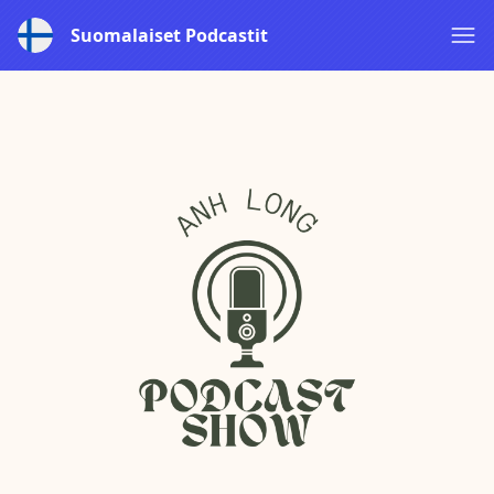
Suomalaiset Podcastit