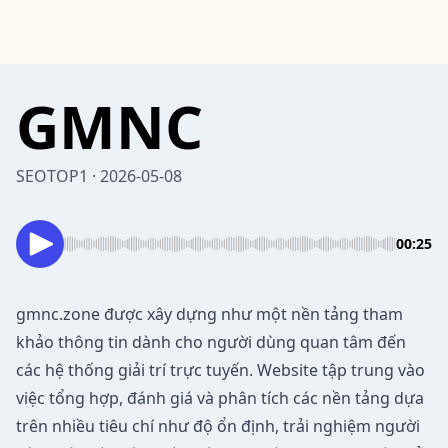
GMNC
SEOTOP1 · 2026-05-08
00:25
gmnc.zone
được xây dựng như một nền tảng tham
khảo thông tin dành cho người dùng quan tâm đến
các hệ thống giải trí trực tuyến. Website tập trung vào
việc tổng hợp, đánh giá và phân tích các nền tảng dựa
trên nhiều tiêu chí như độ ổn định, trải nghiệm người