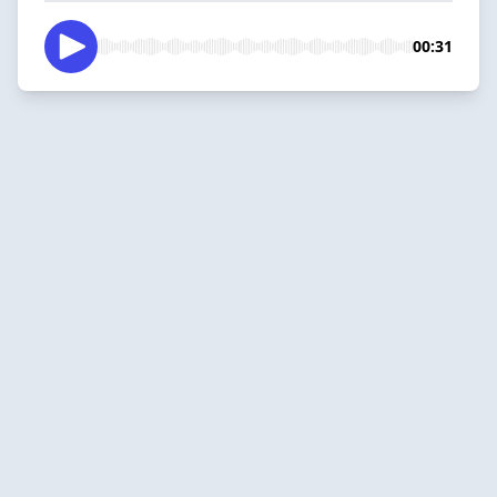
00:31