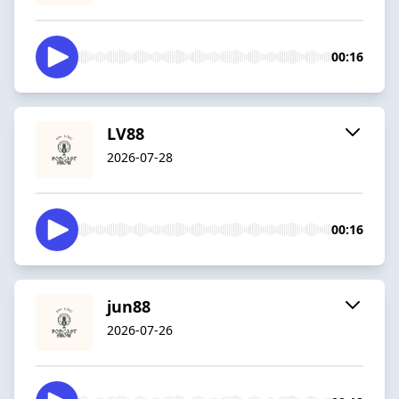
00:16
LV88
2026-07-28
00:16
jun88
2026-07-26