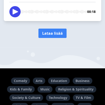
00:18
Lataa lisää
Comedy
Arts
Education
Business
Kids & Family
Music
Religion & Spirituality
Society & Culture
Technology
TV & Film