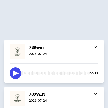
789win
2026-07-24
00:18
789WIN
2026-07-24