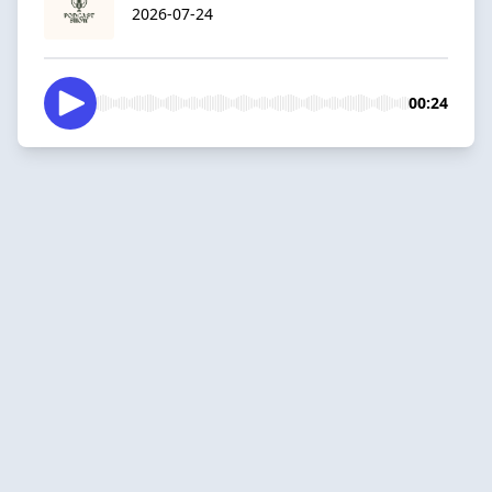
2026-07-24
00:24