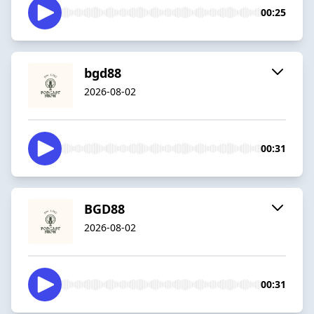
00:25
bgd88
2026-08-02
00:31
BGD88
2026-08-02
00:31