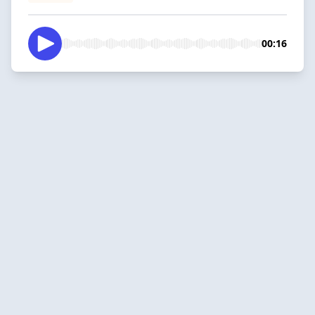
00:16