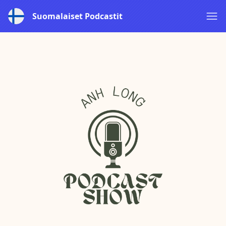
Suomalaiset Podcastit