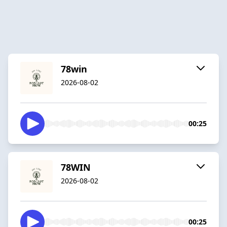
78win
2026-08-02
00:25
78WIN
2026-08-02
00:25