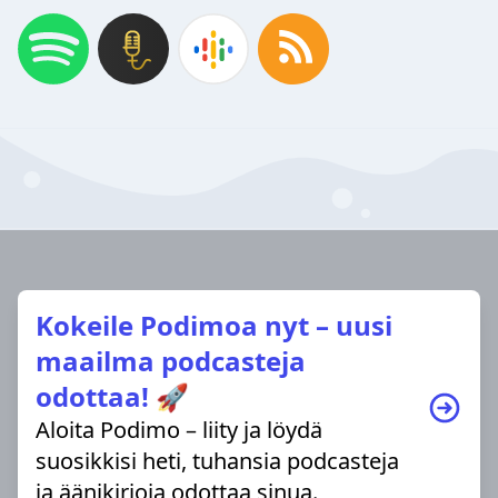
Kokeile Podimoa nyt – uusi
maailma podcasteja
odottaa! 🚀
Aloita Podimo – liity ja löydä
suosikkisi heti, tuhansia podcasteja
ja äänikirjoja odottaa sinua.