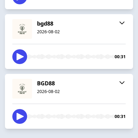
bgd88
2026-08-02
00:31
BGD88
2026-08-02
00:31