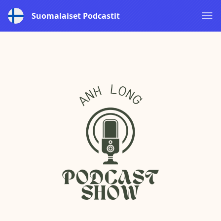
Suomalaiset Podcastit