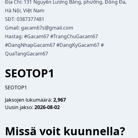
Địa Chỉ: 131 Nguyễn Lương Bằng, phường, Đống Đa,
Hà Nội, Việt Nam
SĐT: 0387377481
Gmail:
gacam67s@gmail.com
Hastag: #Gacam67 #TrangChuGacam67
#DangNhapGacam67 #DangKyGacam67 #
QuaTangGacam67
SEOTOP1
SEOTOP1
Jaksojen lukumäärä:
2,967
Uusin jakso:
2026-08-02
Missä voit kuunnella?