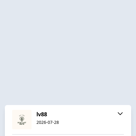
lv88
2026-07-28