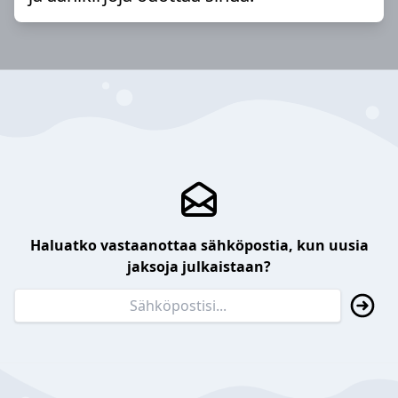
Haluatko vastaanottaa sähköpostia, kun uusia
jaksoja julkaistaan?