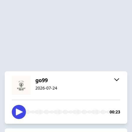
go99
2026-07-24
00:23