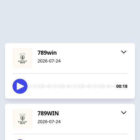
789win
2026-07-24
00:18
789WIN
2026-07-24