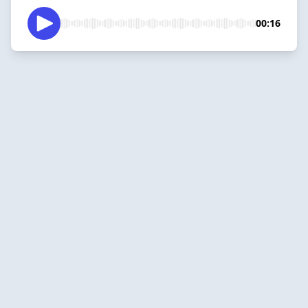
00:16