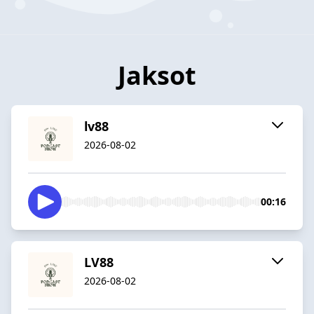
Jaksot
lv88
2026-08-02
00:16
LV88
2026-08-02