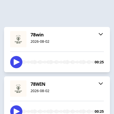
78win
2026-08-02
00:25
78WIN
2026-08-02
00:25