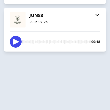
JUN88
2026-07-26
00:18