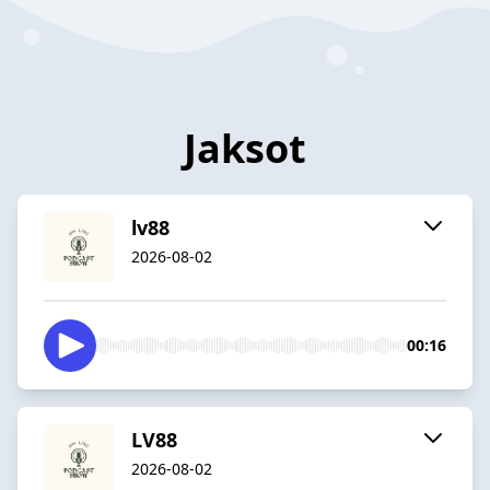
Jaksot
lv88
2026-08-02
00:16
LV88
2026-08-02