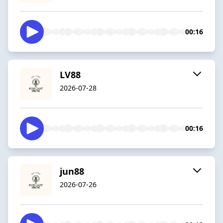
00:16
LV88
2026-07-28
00:16
jun88
2026-07-26