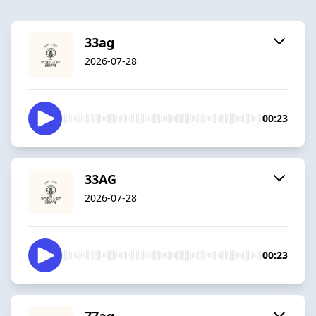
33ag
2026-07-28
00:23
33AG
2026-07-28
00:23
77ag