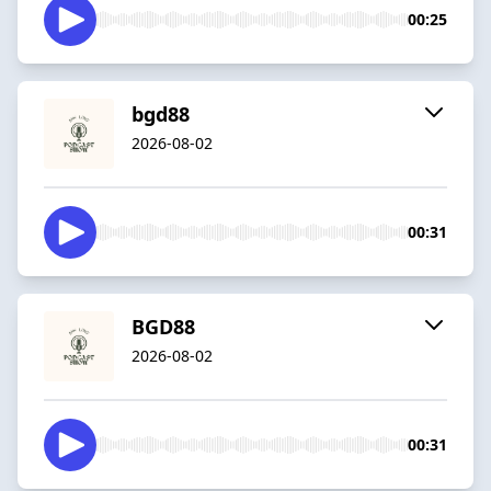
00:25
bgd88
2026-08-02
00:31
BGD88
2026-08-02
00:31