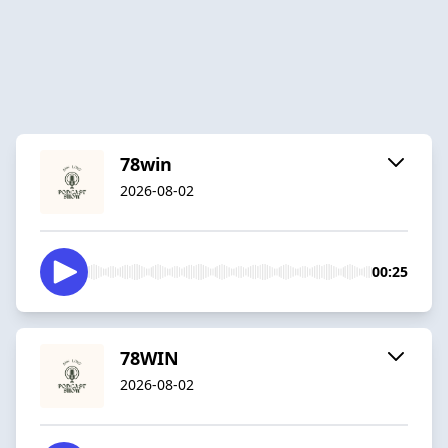
78win
2026-08-02
00:25
78WIN
2026-08-02