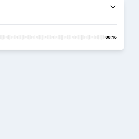
00:16