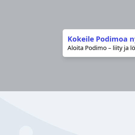
Kokeile Podimoa n
Aloita Podimo – liity ja 