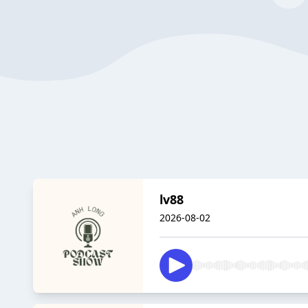
lv88
2026-08-02