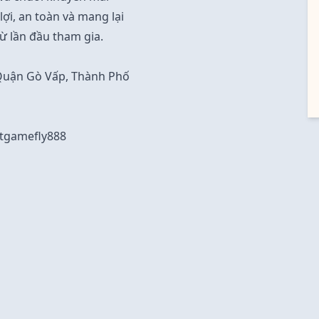
ợi, an toàn và mang lại
ừ lần đầu tham gia.
Quận Gò Vấp, Thành Phố
otgamefly888