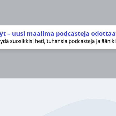
yt – uusi maailma podcasteja odottaa
löydä suosikkisi heti, tuhansia podcasteja ja äänik