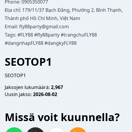
Phone: 0905350077
Địa chỉ: 179/11/37 Bạch Đằng, Phường 2, Bình Thạnh,
Thành phố Hồ Chí Minh, Việt Nam
Email:
fly88party@gmail.com
Tags: #FLY88 #fly88party #trangchuFLY88
#dangnhapFLY88 #dangkyFLY88
SEOTOP1
SEOTOP1
Jaksojen lukumäärä:
2,967
Uusin jakso:
2026-08-02
Missä voit kuunnella?