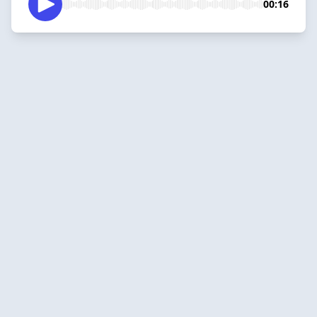
00:16