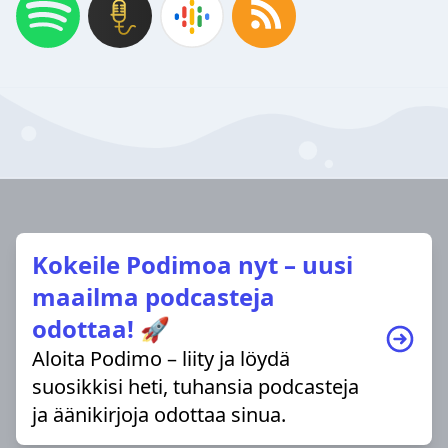
Kokeile Podimoa nyt – uusi
maailma podcasteja
odottaa! 🚀
Aloita Podimo – liity ja löydä
suosikkisi heti, tuhansia podcasteja
ja äänikirjoja odottaa sinua.