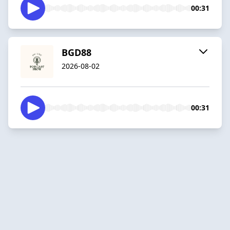
00:31
BGD88
2026-08-02
00:31