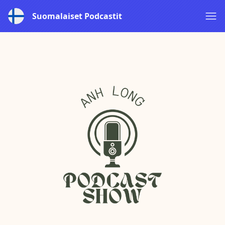
Suomalaiset Podcastit