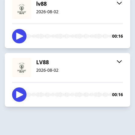
lv88
2026-08-02
00:16
LV88
2026-08-02
00:16