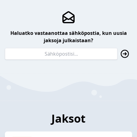
Haluatko vastaanottaa sähköpostia, kun uusia
jaksoja julkaistaan?
Jaksot