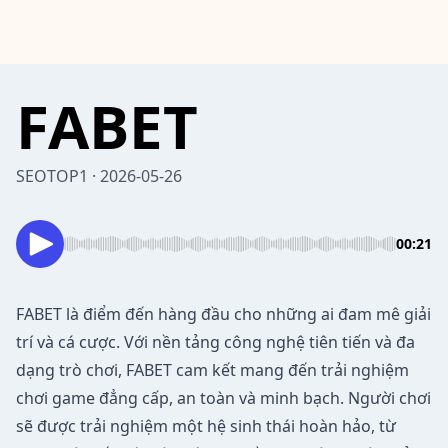
FABET
SEOTOP1 · 2026-05-26
00:21
FABET
là điểm đến hàng đầu cho những ai đam mê giải
trí và cá cược. Với nền tảng công nghệ tiên tiến và đa
dạng trò chơi, FABET cam kết mang đến trải nghiệm
chơi game đẳng cấp, an toàn và minh bạch. Người chơi
sẽ được trải nghiệm một hệ sinh thái hoàn hảo, từ