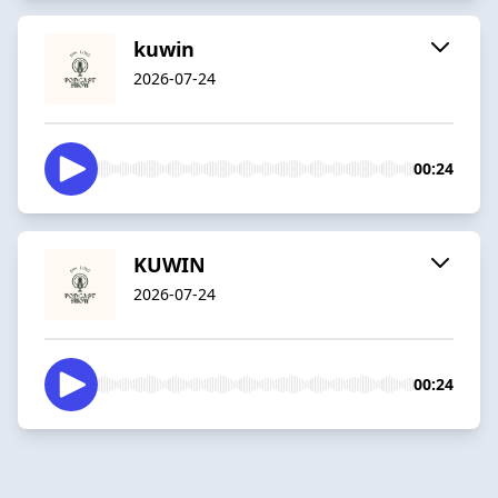
kuwin
2026-07-24
00:24
KUWIN
2026-07-24
00:24