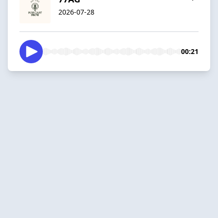
2026-07-28
00:21