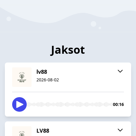
Jaksot
lv88
2026-08-02
00:16
LV88