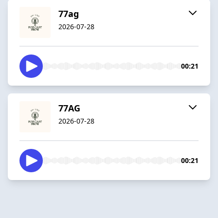
77ag
2026-07-28
00:21
77AG
2026-07-28
00:21