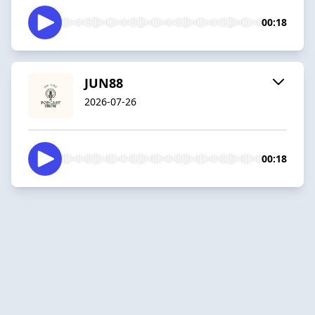
00:18
JUN88
2026-07-26
00:18