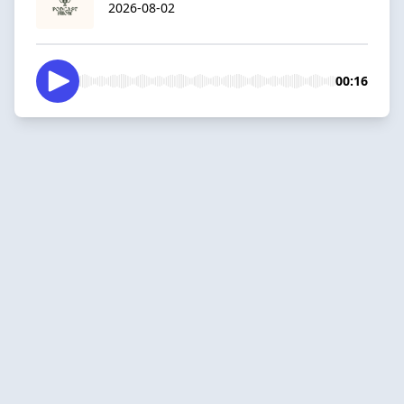
2026-08-02
00:16