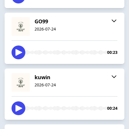
GO99
2026-07-24
00:23
kuwin
2026-07-24
00:24