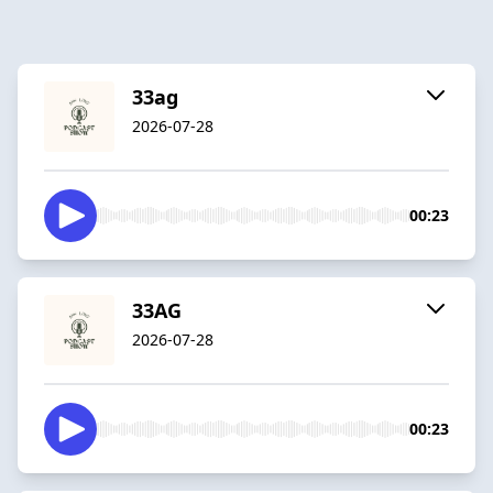
33ag
2026-07-28
00:23
33AG
2026-07-28
00:23