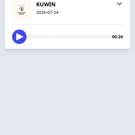
KUWIN
2026-07-24
00:24