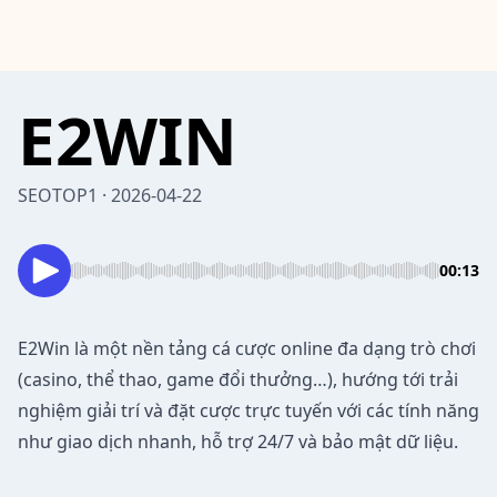
E2WIN
SEOTOP1 · 2026-04-22
00:13
E2Win
là một nền tảng cá cược online đa dạng trò chơi
(casino, thể thao, game đổi thưởng…), hướng tới trải
nghiệm giải trí và đặt cược trực tuyến với các tính năng
như giao dịch nhanh, hỗ trợ 24/7 và bảo mật dữ liệu.