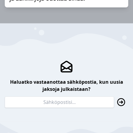
Haluatko vastaanottaa sähköpostia, kun uusia
jaksoja julkaistaan?