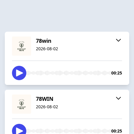
78win
2026-08-02
00:25
78WIN
2026-08-02
00:25