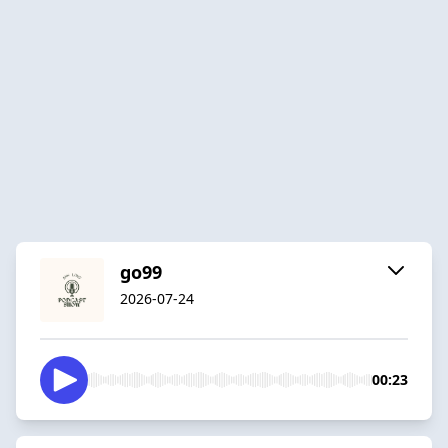
go99
2026-07-24
00:23