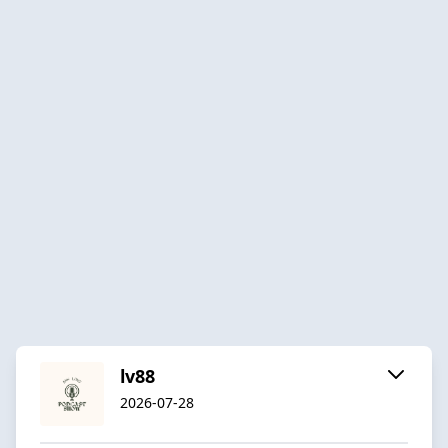
lv88
2026-07-28