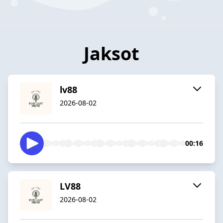
Jaksot
lv88
2026-08-02
00:16
LV88
2026-08-02