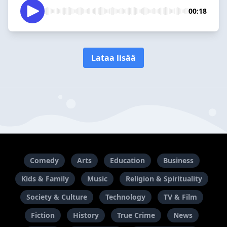
00:18
Lataa lisää
Comedy
Arts
Education
Business
Kids & Family
Music
Religion & Spirituality
Society & Culture
Technology
TV & Film
Fiction
History
True Crime
News