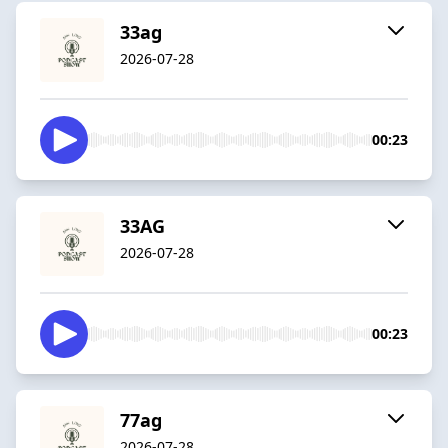
33ag
2026-07-28
00:23
33AG
2026-07-28
00:23
77ag
2026-07-28