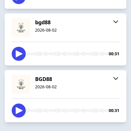
bgd88
2026-08-02
00:31
BGD88
2026-08-02
00:31