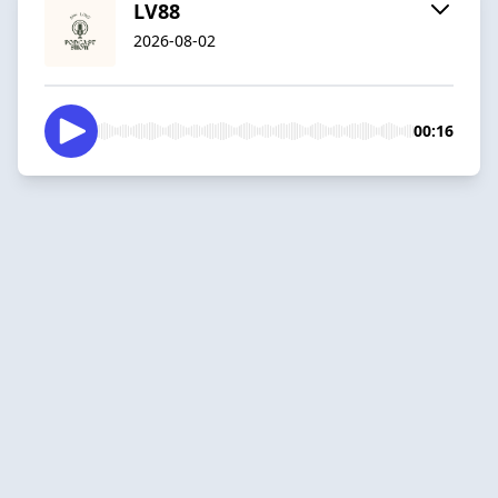
LV88
2026-08-02
00:16