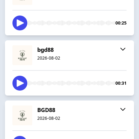
00:25
bgd88
2026-08-02
00:31
BGD88
2026-08-02