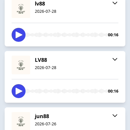
lv88
2026-07-28
00:16
LV88
2026-07-28
00:16
jun88
2026-07-26