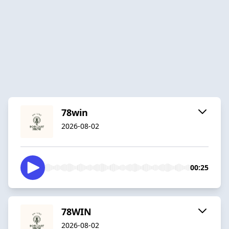
78win
2026-08-02
00:25
78WIN
2026-08-02