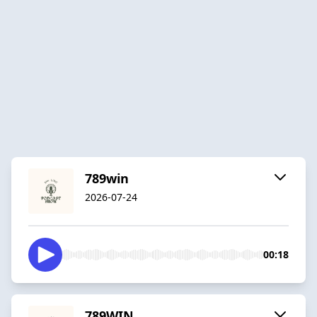
789win
2026-07-24
00:18
789WIN