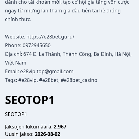
dành cho tài khoản mới, tạo cơ hội gia tăng vốn cược
ngay từ những lần tham gia đầu tiên tại hệ thống
chính thức.
Website:
https://e28bet.guru/
Phone: 0972945650
Địa chỉ: 674 Đ. La Thành, Thành Công, Ba Đình, Hà Nội,
Việt Nam
Email:
e28vip.top@gmail.com
Tags: #e28vip, #e28bet, #e28bet_casino
SEOTOP1
SEOTOP1
Jaksojen lukumäärä:
2,967
Uusin jakso:
2026-08-02