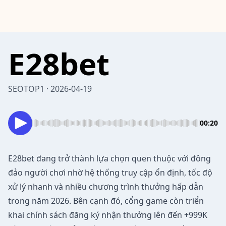
E28bet
SEOTOP1 · 2026-04-19
00:20
E28bet
đang trở thành lựa chọn quen thuộc với đông
đảo người chơi nhờ hệ thống truy cập ổn định, tốc độ
xử lý nhanh và nhiều chương trình thưởng hấp dẫn
trong năm 2026. Bên cạnh đó, cổng game còn triển
khai chính sách đăng ký nhận thưởng lên đến +999K