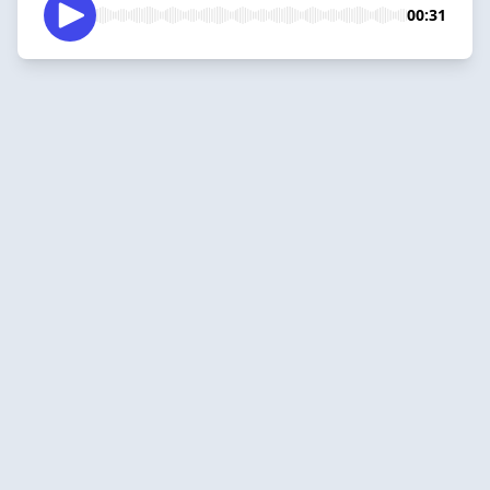
00:31