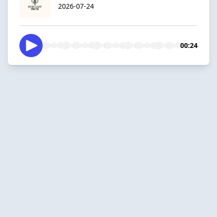
2026-07-24
00:24