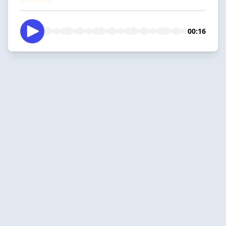
00:16