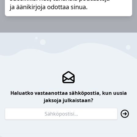
ja äänikirjoja odottaa sinua.
Haluatko vastaanottaa sähköpostia, kun uusia
jaksoja julkaistaan?