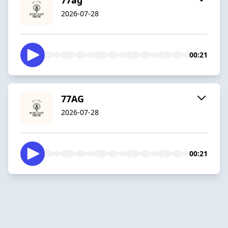
2026-07-28
00:21
77AG
2026-07-28
00:21