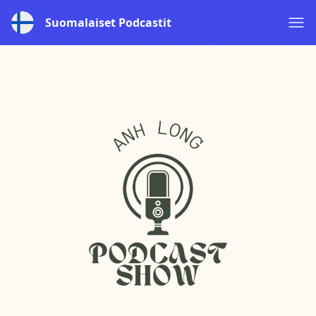
Suomalaiset Podcastit