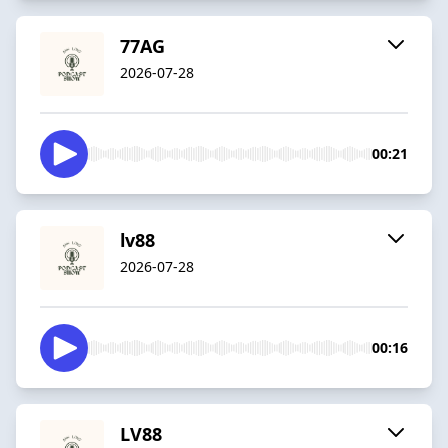
77AG
2026-07-28
00:21
lv88
2026-07-28
00:16
LV88