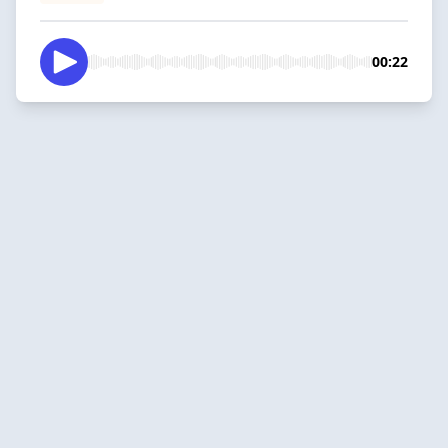
00:22