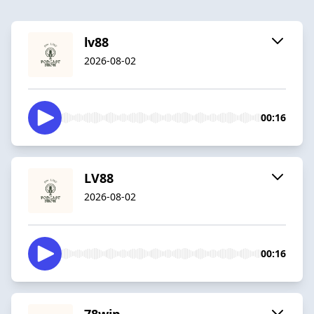
lv88
2026-08-02
00:16
LV88
2026-08-02
00:16
78win