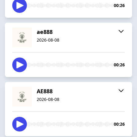
00:26
ae888
2026-08-08
00:26
AE888
2026-08-08
00:26