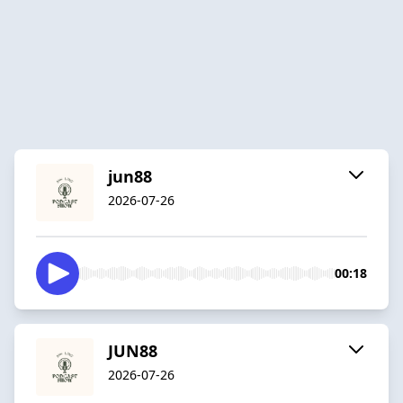
jun88
2026-07-26
00:18
JUN88
2026-07-26