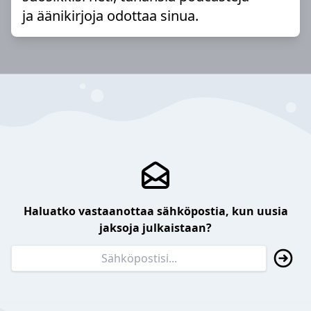
ja äänikirjoja odottaa sinua.
Haluatko vastaanottaa sähköpostia, kun uusia
jaksoja julkaistaan?