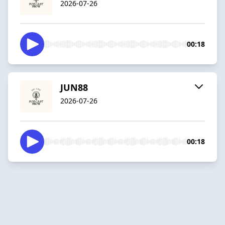
2026-07-26
00:18
JUN88
2026-07-26
00:18