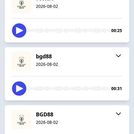
2026-08-02
00:25
bgd88
2026-08-02
00:31
BGD88
2026-08-02