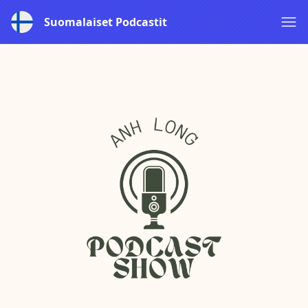
Suomalaiset Podcastit