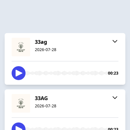
33ag
2026-07-28
00:23
33AG
2026-07-28
00:23