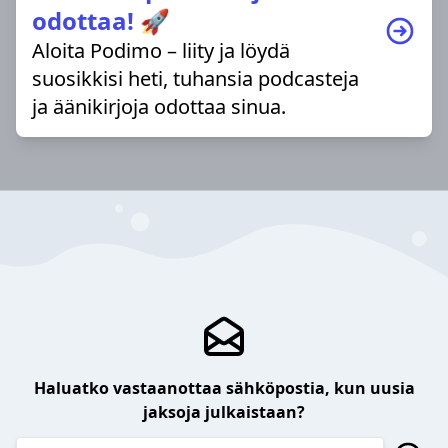
odottaa! 🚀
Aloita Podimo – liity ja löydä
suosikkisi heti, tuhansia podcasteja
ja äänikirjoja odottaa sinua.
Haluatko vastaanottaa sähköpostia, kun uusia
jaksoja julkaistaan?