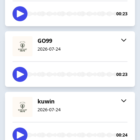
00:23
GO99
2026-07-24
00:23
kuwin
2026-07-24
00:24