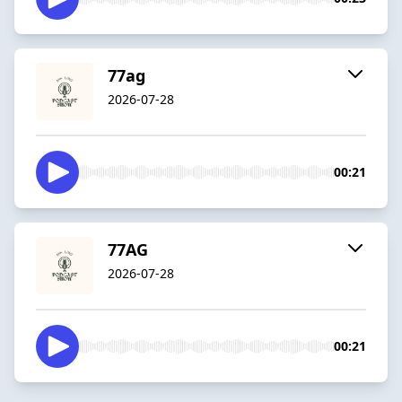
77ag
2026-07-28
00:21
77AG
2026-07-28
00:21