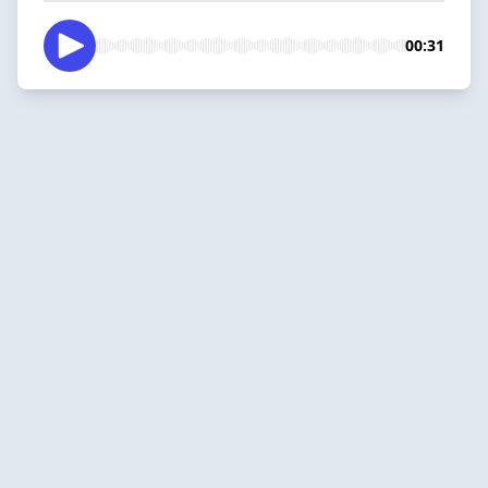
00:31