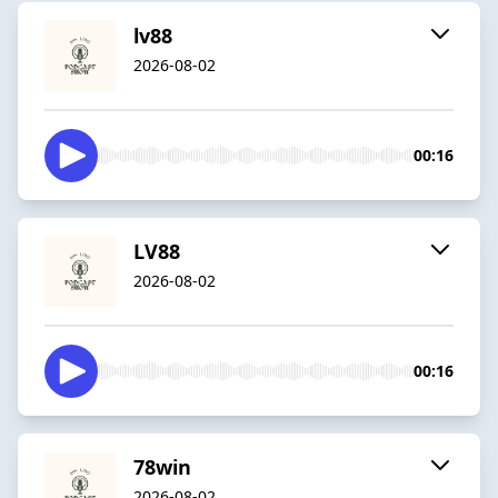
lv88
2026-08-02
00:16
LV88
2026-08-02
00:16
78win
2026-08-02