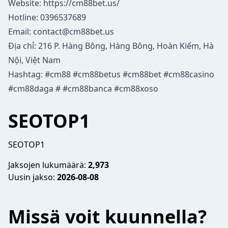
Website:
https://cm88bet.us/
Hotline: 0396537689
Email:
contact@cm88bet.us
Địa chỉ: 216 P. Hàng Bông, Hàng Bông, Hoàn Kiếm, Hà
Nội, Việt Nam
Hashtag: #cm88 #cm88betus #cm88bet #cm88casino
#cm88daga # #cm88banca #cm88xoso
SEOTOP1
SEOTOP1
Jaksojen lukumäärä:
2,973
Uusin jakso:
2026-08-08
Missä voit kuunnella?