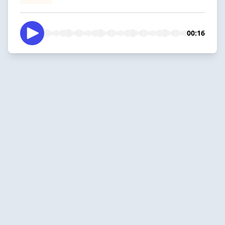
00:16