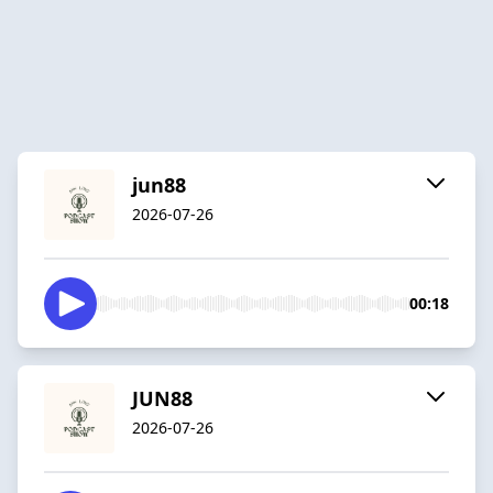
jun88
2026-07-26
00:18
JUN88
2026-07-26