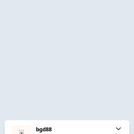
bgd88