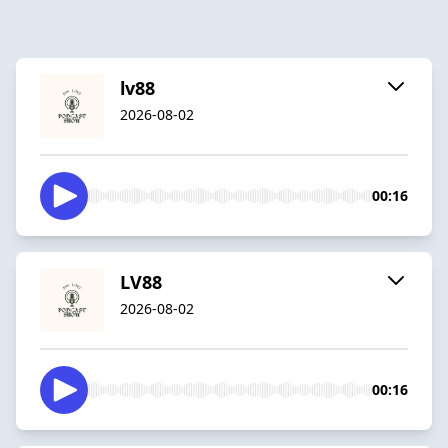
lv88
2026-08-02
00:16
LV88
2026-08-02
00:16