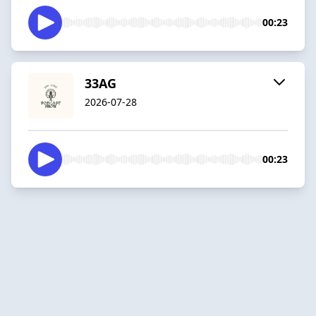
00:23
33AG
2026-07-28
00:23