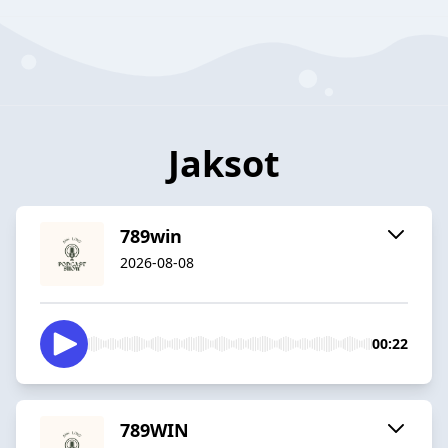
Jaksot
789win
2026-08-08
00:22
789WIN