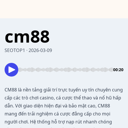
cm88
SEOTOP1 · 2026-03-09
00:20
⁠CM88⁠
là nền tảng giải trí trực tuyến uy tín chuyên cung
cấp các trò chơi casino, cá cược thể thao và nổ hũ hấp
dẫn. Với giao diện hiện đại và bảo mật cao, CM88
mang đến trải nghiệm cá cược đẳng cấp cho mọi
người chơi. Hệ thống hỗ trợ nạp rút nhanh chóng