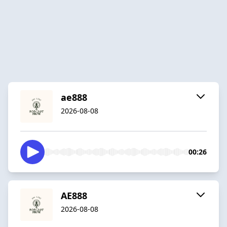
ae888
2026-08-08
00:26
AE888
2026-08-08