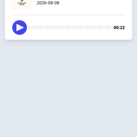
2026-08-08
00:22