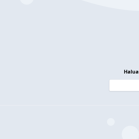
Halua