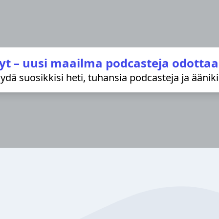
yt – uusi maailma podcasteja odottaa
löydä suosikkisi heti, tuhansia podcasteja ja äänik