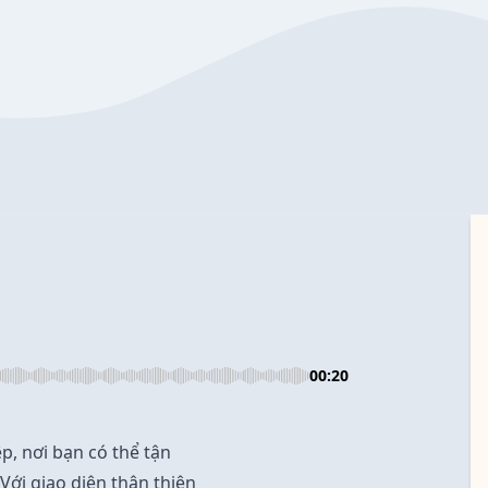
00:20
p, nơi bạn có thể tận
Với giao diện thân thiện