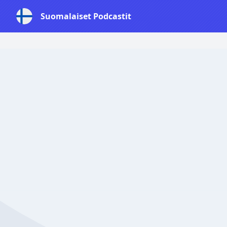
Suomalaiset Podcastit