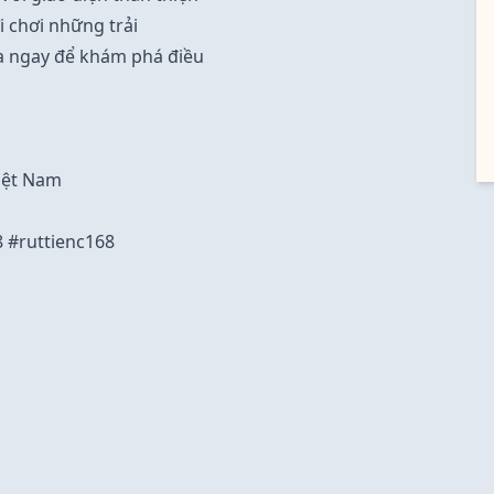
 chơi những trải
ia ngay để khám phá điều
Việt Nam
 #ruttienc168