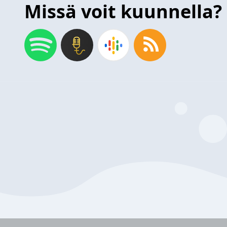
Missä voit kuunnella?