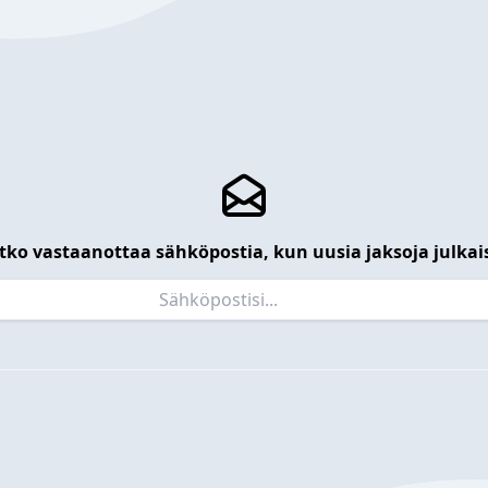
tko vastaanottaa sähköpostia, kun uusia jaksoja julkai