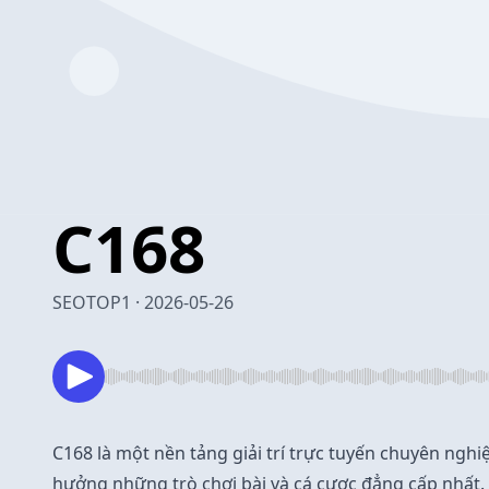
C168
SEOTOP1 · 2026-05-26
C168
là một nền tảng giải trí trực tuyến chuyên nghiệ
hưởng những trò chơi bài và cá cược đẳng cấp nhất. 