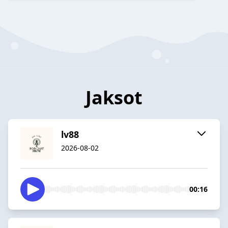
Jaksot
lv88
2026-08-02
00:16