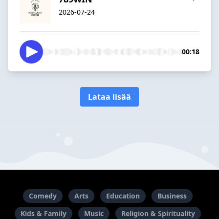
2026-07-24
00:18
Lataa lisää
Comedy
Arts
Education
Business
Kids & Family
Music
Religion & Spirituality