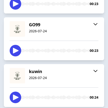
00:23
GO99
2026-07-24
00:23
kuwin
2026-07-24
00:24